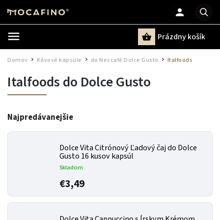
Prázdny košík
Hľadať
Domov
Kávové kapsule
do Nescafé Dolce Gusto
Italfoods
/
/
/
Italfoods do Dolce Gusto
Najpredávanejšie
Dolce Vita Citrónový Ľadový čaj do Dolce
Gusto 16 kusov kapsúl
Skladom
€3,49
Dolce Vita Cappuccino s Írskym Krémom