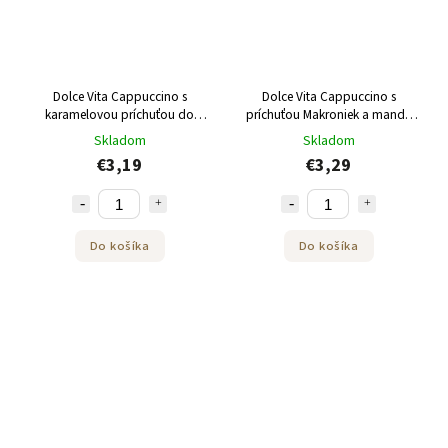
Dolce Vita Cappuccino s
Dolce Vita Cappuccino s
karamelovou príchuťou do
príchuťou Makroniek a mandlí
Dolce Gusto 12 kapsúl
do Dolce Gusto 12 kapsúl
Skladom
Skladom
€3,19
€3,29
Do košíka
Do košíka