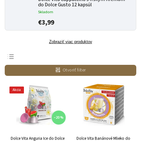
do Dolce Gusto 12 kapsúl
Skladom
€3,99
Zobraziť viac produktov
Odporúčame
Otvoriť filter
Najlacnejšie
Najdrahšie
Akcia
Najpredávanejšie
Abecedne
–20 %
Dolce Vita Anguria Ice do Dolce
Dolce Vita Banánové Mlieko do