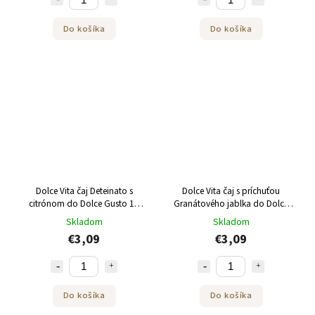
Do košíka
Do košíka
Dolce Vita čaj Deteinato s
Dolce Vita čaj s príchuťou
citrónom do Dolce Gusto 12
Granátového jablka do Dolce
kusov kapsúl
Gusto 12 kapsúl
Skladom
Skladom
€3,09
€3,09
Do košíka
Do košíka