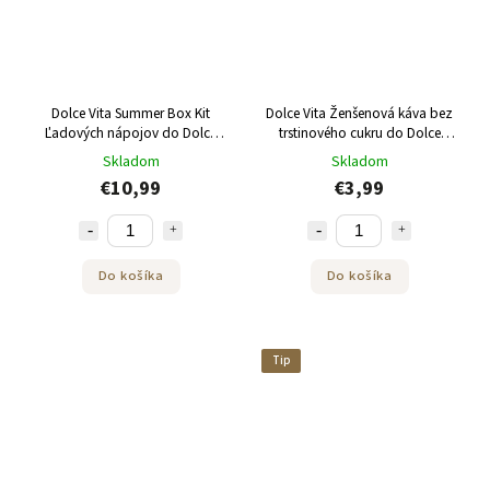
Dolce Vita Summer Box Kit
Dolce Vita Ženšenová káva bez
Ľadových nápojov do Dolce
trstinového cukru do Dolce
Gusto 24 kusov
Gusto 12 kusov kapsúl
Skladom
Skladom
€10,99
€3,99
Do košíka
Do košíka
Tip