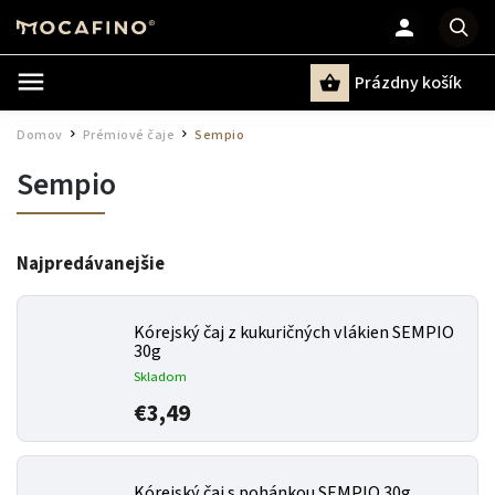
Prázdny košík
Hľadať
Domov
Prémiové čaje
Sempio
/
/
Sempio
Najpredávanejšie
Kórejský čaj z kukuričných vlákien SEMPIO
30g
Skladom
€3,49
Kórejský čaj s pohánkou SEMPIO 30g