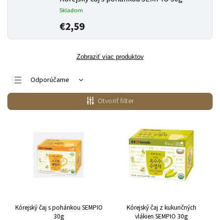
Skladom
€2,59
Zobraziť viac produktov
Odporúčame
Najlacnejšie
Otvoriť filter
Najdrahšie
Najpredávanejšie
Abecedne
Kórejský čaj s pohánkou SEMPIO
Kórejský čaj z kukuričných
30g
vlákien SEMPIO 30g