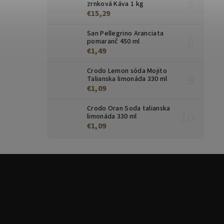
zrnková Káva 1 kg
€15,29
San Pellegrino Aranciata
pomaranč 450 ml
€1,49
Crodo Lemon sóda Mojito
Talianska limonáda 330 ml
€1,09
Crodo Oran Soda talianska
limonáda 330 ml
€1,09