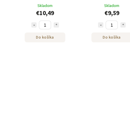
250g
250 g
Skladom
Skladom
€10,49
€9,59
Do košíka
Do košíka