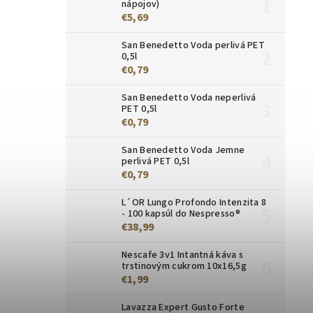
nápojov)
€5,69
San Benedetto Voda perlivá PET
0,5l
€0,79
San Benedetto Voda neperlivá
PET 0,5l
€0,79
San Benedetto Voda Jemne
perlivá PET 0,5l
€0,79
L´OR Lungo Profondo Intenzita 8
- 100 kapsúl do Nespresso®
€38,99
Nescafe 3v1 Intantná káva s
trstinovým cukrom 10x16,5g
€1,99
Lavazza Expert Gusto Forte