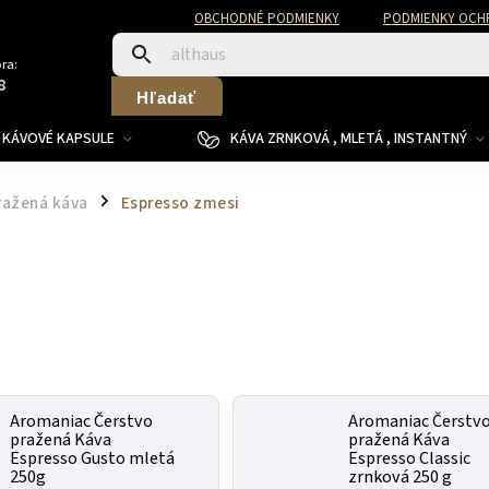
OBCHODNÉ PODMIENKY
PODMIENKY OCH
ra:
8
Hľadať
KÁVOVÉ KAPSULE
KÁVA ZRNKOVÁ , MLETÁ , INSTANTNÝ
ražená káva
Espresso zmesi
/
Aromaniac Čerstvo
Aromaniac Čerstv
pražená Káva
pražená Káva
Espresso Gusto mletá
Espresso Classic
250g
zrnková 250 g