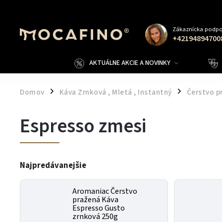
Zákaznícka podpo
+42194894700
AKTUÁLNE AKCIE A NOVINKY
Domov
Káva Zrnková , Mletá , Instantný
Čerstvo p
/
/
Espresso zmesi
Najpredávanejšie
Aromaniac Čerstvo
pražená Káva
Espresso Gusto
zrnková 250g