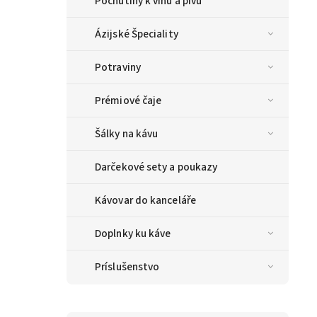
Pochutiny k vínu a pivu
Ázijské Špeciality
Potraviny
Prémiové čaje
Šálky na kávu
Darčekové sety a poukazy
Kávovar do kanceláře
Doplnky ku káve
Príslušenstvo