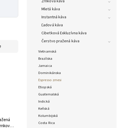
Zrnková káva
Mletá káva
Instantná káva
Ľadová káva
Cibetková Exkluzívna káva
Čerstvo pražená káva
e
Vietnamská
Brazílska
Jamaica
Dominikánska
Espresso zmesi
Etiopská
Guatemalská
Indická
Keňská
Kolumbijská
ražená
Costa Rica
zrnková