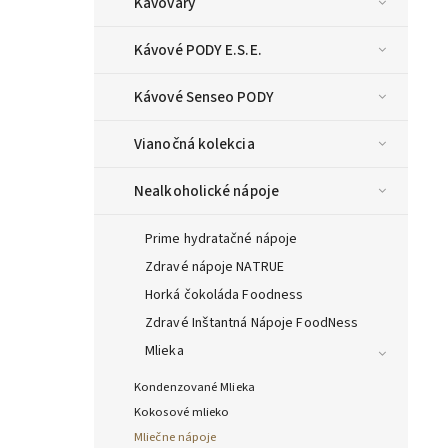
Kávovary
Kávové PODY E.S.E.
Kávové Senseo PODY
Vianočná kolekcia
Nealkoholické nápoje
Prime hydratačné nápoje
Zdravé nápoje NATRUE
Horká čokoláda Foodness
Zdravé Inštantná Nápoje FoodNess
Mlieka
Kondenzované Mlieka
Kokosové mlieko
Mliečne nápoje