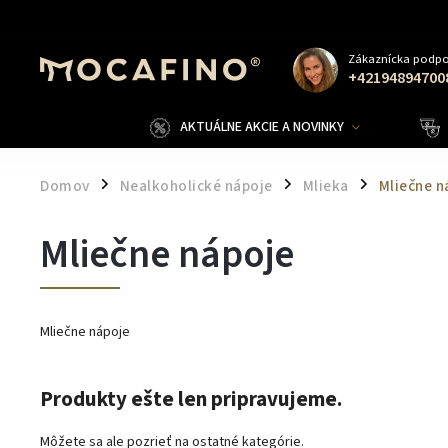
Zákaznícka podpo
+42194894700
AKTUÁLNE AKCIE A NOVINKY
Domov
Nealkoholické nápoje
Mlieka
Mliečne n
/
/
/
Mliečne nápoje
Mliečne nápoje
Produkty ešte len pripravujeme.
Môžete sa ale pozrieť na ostatné kategórie.