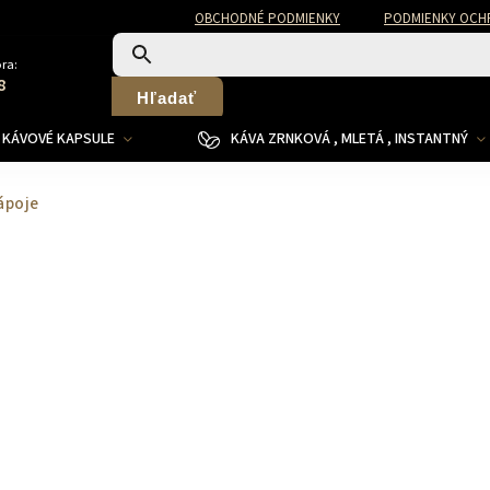
OBCHODNÉ PODMIENKY
PODMIENKY OCH
ra:
8
Hľadať
KÁVOVÉ KAPSULE
KÁVA ZRNKOVÁ , MLETÁ , INSTANTNÝ
ápoje