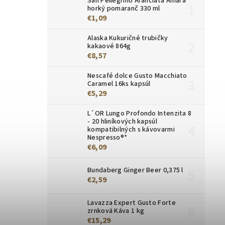
San Pellegrino Aranciata Amara
horký pomaranč 330 ml
€1,09
Alaska Kukuričné trubičky
kakaové 864g
€8,57
Nescafé dolce Gusto Macchiato
Caramel 16ks kapsúl
€5,29
L´OR Lungo Profondo Intenzita 8
- 20 hliníkových kapsúl
kompatibilných s kávovarmi
Nespresso®*
€6,09
Bundaberg Ginger Beer 0,375 l
€2,59
Lavazza Expert Gusto Forte
zrnková Káva 1 kg
€15,29