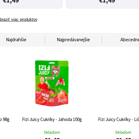
€1,49
€1,49
braziť viac produktov
Najdrahšie
Najpredávanejšie
Abecedn
no 98g
Fizi Juicy Cukríky - Jahoda 100g
Fizi Juicy Cukríky - Li
Skladom
Skladom