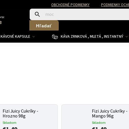
OBCHODNÉ PODMIENKY
PODMIENKY OCH
ra:
8
Hľadať
KÁVOVÉ KAPSULE
KÁVA ZRNKOVÁ , MLETÁ , INSTANTNÝ
Fizi Juicy Cukríky -
Fizi Juicy Cukríky -
Hrozno 98g
Mango 96g
Skladom
Skladom