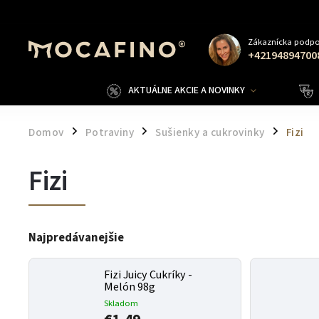
Zákaznícka podpo
+42194894700
AKTUÁLNE AKCIE A NOVINKY
Domov
Potraviny
Sušienky a cukrovinky
Fizi
/
/
/
Fizi
Najpredávanejšie
Fizi Juicy Cukríky -
Melón 98g
Skladom