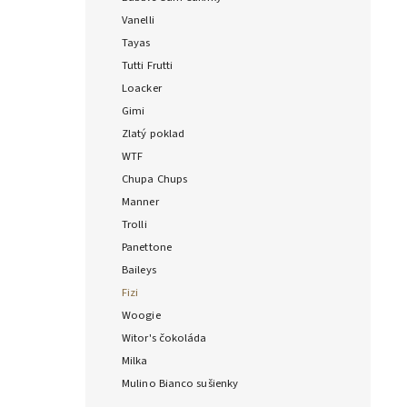
Vanelli
Tayas
Tutti Frutti
Loacker
Gimi
Zlatý poklad
WTF
Chupa Chups
Manner
Trolli
Panettone
Baileys
Fizi
Woogie
Witor's čokoláda
Milka
Mulino Bianco sušienky