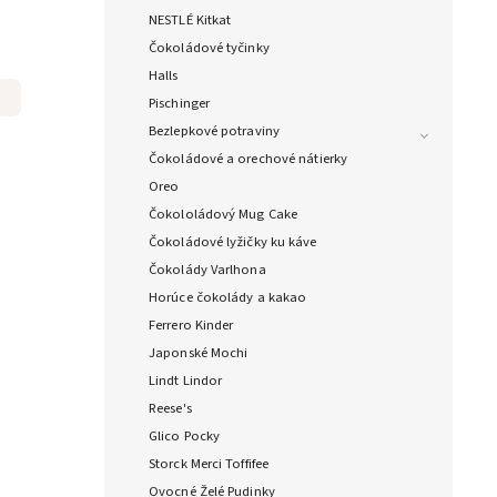
NESTLÉ Kitkat
Čokoládové tyčinky
Halls
Pischinger
Bezlepkové potraviny
Čokoládové a orechové nátierky
Oreo
Čokololádový Mug Cake
Čokoládové lyžičky ku káve
Čokolády Varlhona
Horúce čokolády a kakao
Ferrero Kinder
Japonské Mochi
Lindt Lindor
Reese's
Glico Pocky
Storck Merci Toffifee
Ovocné Želé Pudinky