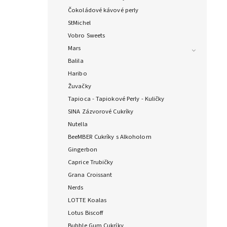
Čokoládové kávové perly
StMichel
Vobro Sweets
Mars
Balila
Haribo
Žuvačky
Tapioca - Tapiokové Perly - Kuličky
SINA Zázvorové Cukríky
Nutella
BeeMBER Cukríky s Alkoholom
Gingerbon
Caprice Trubičky
Grana Croissant
Nerds
LOTTE Koalas
Lotus Biscoff
Bubble Gum Cukríky