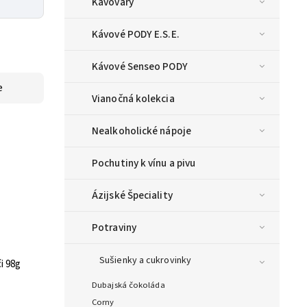
Kávovary
Kávové PODY E.S.E.
Kávové Senseo PODY
e
Vianočná kolekcia
Nealkoholické nápoje
Pochutiny k vínu a pivu
Ázijské Špeciality
Potraviny
Sušienky a cukrovinky
či 98g
Dubajská čokoláda
Corny