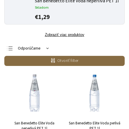
San Benedetto Elite Voda neperlivá PET 1l
Skladom
€1,29
Zobraziť viac produktov
Odporúčame
Najlacnejšie
Otvoriť filter
Najdrahšie
Najpredávanejšie
Abecedne
San Benedetto Elite Voda
San Benedetto Elite Voda perlivá
neperlivá PET 1l
PET 1l