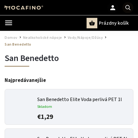
Prázdny košík
Hľadať
Domov
Nealkoholické nápoje
Vody/Nápoje/Džúsy
/
/
/
San Benedetto
San Benedetto
Najpredávanejšie
San Benedetto Elite Voda perlivá PET 1l
Skladom
€1,29