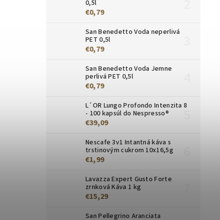
0,5l
€0,79
San Benedetto Voda neperlivá
PET 0,5l
€0,79
San Benedetto Voda Jemne
perlivá PET 0,5l
€0,79
L´OR Lungo Profondo Intenzita 8
- 100 kapsúl do Nespresso®
€39,09
Nescafe 3v1 Intantná káva s
trstinovým cukrom 10x16,5g
€1,99
Lavazza Expert Gusto Forte
zrnková Káva 1 kg
€15,29
San Pellegrino Aranciata