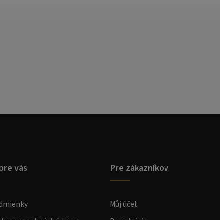
pre vás
Pre zákazníkov
dmienky
Můj účet