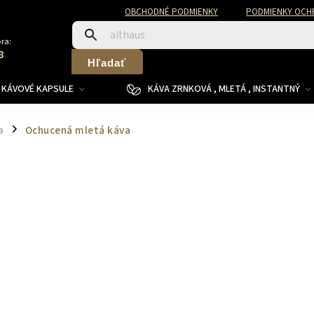
OBCHODNÉ PODMIENKY
PODMIENKY OCH
ra:
8
Hľadať
KÁVOVÉ KAPSULE
KÁVA ZRNKOVÁ , MLETÁ , INSTANTNÝ
a
Ochucená mletá káva
/