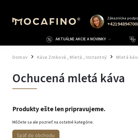
Zákaznícka podpo
+42194894700
AKTUÁLNE AKCIE A NOVINKY
Domov
Káva Zrnková , Mletá , Instantný
Mletá káv
/
/
Ochucená mletá káva
Produkty ešte len pripravujeme.
Môžete sa ale pozrieť na ostatné kategórie.
Späť do obchodu