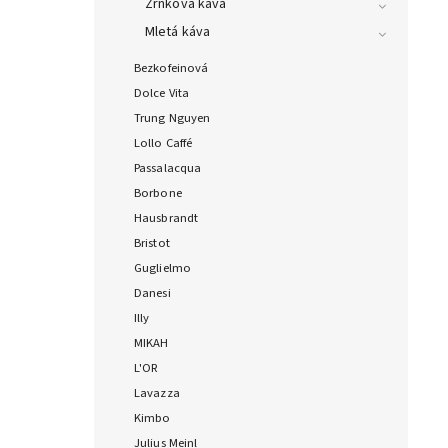
Zrnková káva
Mletá káva
Bezkofeinová
Dolce Vita
Trung Nguyen
Lollo Caffé
Passalacqua
Borbone
Hausbrandt
Bristot
Guglielmo
Danesi
Illy
MIKAH
L'OR
Lavazza
Kimbo
Julius Meinl