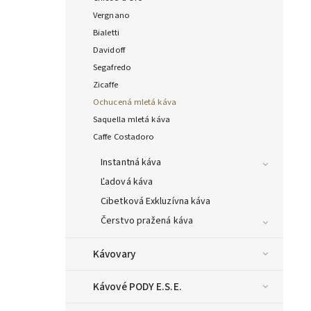
Vergnano
Bialetti
Davidoff
Segafredo
Zicaffe
Ochucená mletá káva
Saquella mletá káva
Caffe Costadoro
Instantná káva
Ľadová káva
Cibetková Exkluzívna káva
Čerstvo pražená káva
Kávovary
Kávové PODY E.S.E.