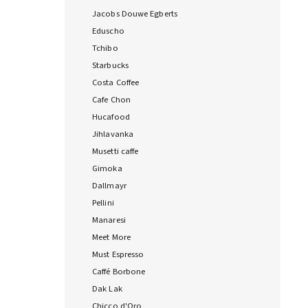
Jacobs Douwe Egberts
Eduscho
Tchibo
Starbucks
Costa Coffee
Cafe Chon
Hucafood
Jihlavanka
Musetti caffe
Gimoka
Dallmayr
Pellini
Manaresi
Meet More
Must Espresso
Caffé Borbone
Dak Lak
Chicco d'Oro