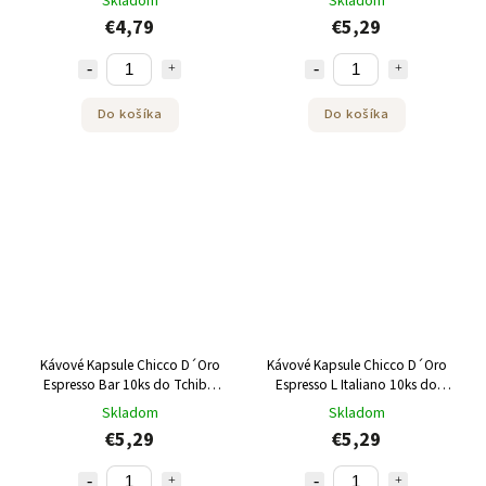
Skladom
Skladom
€4,79
€5,29
Do košíka
Do košíka
Kávové Kapsule Chicco D´Oro
Kávové Kapsule Chicco D´Oro
Espresso Bar 10ks do Tchibo
Espresso L Italiano 10ks do
Cafissimo a Caffitaly
Tchibo Cafissimo a Caffitaly
Skladom
Skladom
€5,29
€5,29