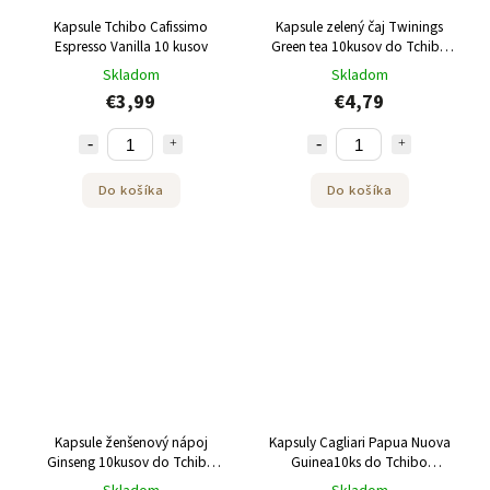
Kapsule Tchibo Cafissimo
Kapsule zelený čaj Twinings
Espresso Vanilla 10 kusov
Green tea 10kusov do Tchibo
Cafissimo
Skladom
Skladom
€3,99
€4,79
Do košíka
Do košíka
Kapsule ženšenový nápoj
Kapsuly Cagliari Papua Nuova
Ginseng 10kusov do Tchibo
Guinea10ks do Tchibo
Cafissimo
Cafissimo a Caffitaly