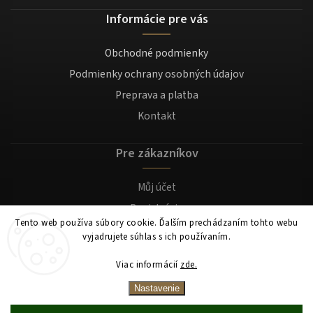
Informácie pre vás
Obchodné podmienky
Podmienky ochrany osobných údajov
Preprava a platba
Kontakt
Pre zákazníkov
Můj účet
Registrácia
Tento web používa súbory cookie. Ďalším prechádzaním tohto webu
Prihlásenie
vyjadrujete súhlas s ich používaním.
Viac informácií
zde.
Copyright 2026
Mocafino.sk
. Všetky práva vyhradené.
Nastavenie