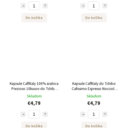
Do košíka
Do košíka
Kapsule Caffitaly 100% arabica
Kapsule Caffitaly do Tchibo
Prezioso 10kusov do Tchibo
Cafissimo Espresso Nocciola
Cafissimo
káva s lieskovoorieškovou
Skladom
Skladom
príchuťou 10 kusov do Tchibo
€4,79
€4,79
Cafissimo
Do košíka
Do košíka