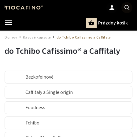
Prázdny košík
Hľadať
Domov
Kávové kapsule
do Tchibo Cafissimo a Caffitaly
/
/
do Tchibo Cafissimo® a Caffitaly
Bezkofeinové
Caffitaly a Single origin
Foodness
Tchibo