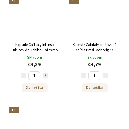
Tip
Tip
Kapsule Caffitaly Intenso
Kapsule Caffitaly limitovaná
10kusov do Tchibo Cafissimo
edícia Brasil Monorigine
10kusov do Tchibo Cafissimo
Skladom
Skladom
€4,39
€4,79
Do košíka
Do košíka
Tip