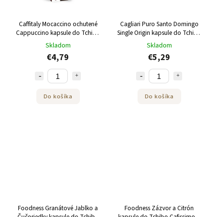
Caffitaly Mocaccino ochutené
Cagliari Puro Santo Domingo
Cappuccino kapsule do Tchibo
Single Origin kapsule do Tchibo
Cafissimo 10ks
Cafissimo Caffitaly 10ks
Skladom
Skladom
€4,79
€5,29
Do košíka
Do košíka
Foodness Granátové Jablko a
Foodness Zázvor a Citrón
Čučoriedky kapsule do Tchibo
kapsule do Tchibo Cafissimo a