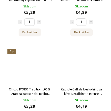
Cafissimo a Caffitaly 10 kusov
Caffitaly 10 kusov
Skladom
Skladom
€5,29
€4,89
Do košíka
Do košíka
Tip
Chicco D'ORO Tradition 100%
Kapsule Caffialy bezkofeínová
Arabika kapsule do Tchibo
káva Decaffeinato Intense
Cafissimo a Caffitaly 10ks
10kusov do Tchibo Cafissimo
Skladom
Skladom
€5,29
€4,79