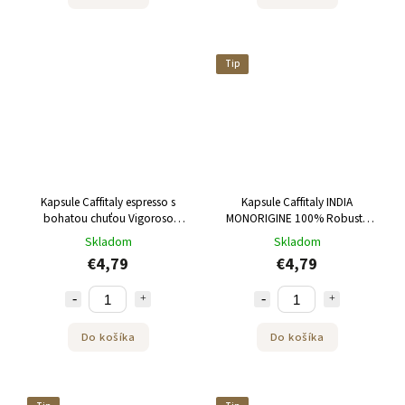
Tip
Kapsule Caffitaly espresso s
Kapsule Caffitaly INDIA
bohatou chuťou Vigoroso
MONORIGINE 100% Robusta
10kusov do Tchibo Cafissimo
10kusov do Tchibo
Skladom
Skladom
€4,79
€4,79
Do košíka
Do košíka