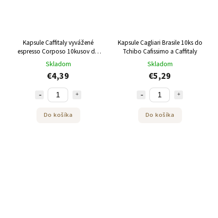
Kapsule Caffitaly vyvážené
Kapsule Cagliari Brasile 10ks do
espresso Corposo 10kusov do
Tchibo Cafissimo a Caffitaly
Tchibo Cafissimo
Skladom
Skladom
€4,39
€5,29
Do košíka
Do košíka