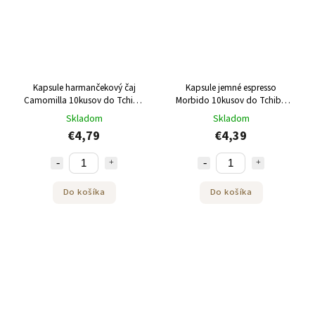
Kapsule harmančekový čaj
Kapsule jemné espresso
Camomilla 10kusov do Tchibo
Morbido 10kusov do Tchibo
Cafissimo
Cafissimo
Skladom
Skladom
€4,79
€4,39
Do košíka
Do košíka