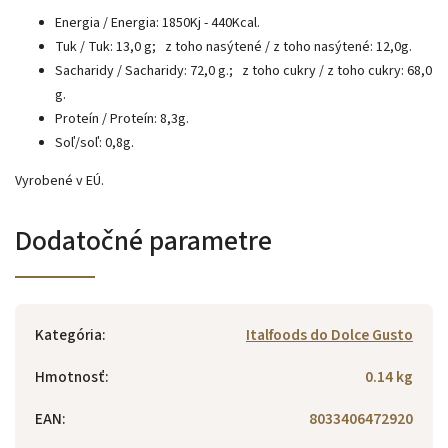
Energia / Energia: 1850Kj - 440Kcal.
Tuk / Tuk: 13,0 g;
z toho nasýtené / z toho nasýtené: 12,0g.
Sacharidy / Sacharidy: 72,0 g.;
z toho cukry / z toho cukry: 68,0
g.
Proteín / Proteín: 8,3g.
Soľ/soľ: 0,8g.
Vyrobené v EÚ.
Dodatočné parametre
Kategória
:
Italfoods do Dolce Gusto
Hmotnosť
:
0.14 kg
EAN
:
8033406472920