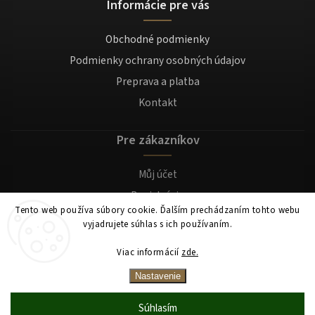
Informácie pre vás
Obchodné podmienky
Podmienky ochrany osobných údajov
Preprava a platba
Kontakt
Pre zákazníkov
Můj účet
Registrácia
Tento web používa súbory cookie. Ďalším prechádzaním tohto webu
Prihlásenie
vyjadrujete súhlas s ich používaním.
Viac informácií
zde.
Copyright 2026
Mocafino.sk
. Všetky práva vyhradené.
Nastavenie
Súhlasím