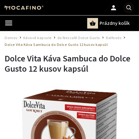
Prázdny košík
Hľadať
Domov
Kávové kapsule
do Nescafé Dolce Gusto
Italfoods
/
/
/
/
Dolce Vita Káva Sambuca do Dolce Gusto 12 kusov kapsúl
Dolce Vita Káva Sambuca do Dolce
Gusto 12 kusov kapsúl