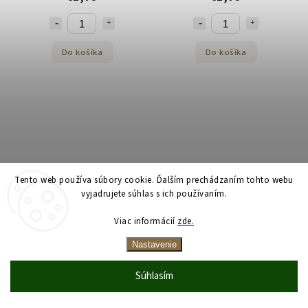
Do košíka
Do košíka
Tento web používa súbory cookie. Ďalším prechádzaním tohto webu
vyjadrujete súhlas s ich používaním.
MELISSA špagety No6 3000 g
MELISSA špagety No6 500 g
Viac informácií
zde.
Skladom
Skladom
Nastavenie
€6,59
€1,79
Súhlasím