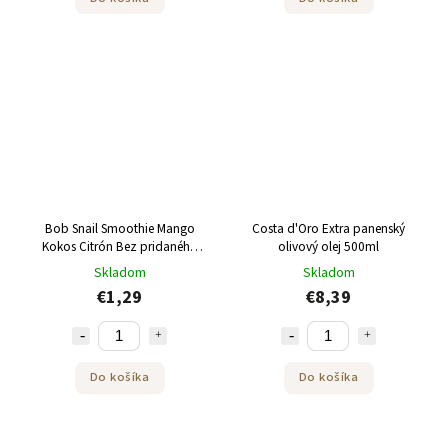
Bob Snail Smoothie Mango
Costa d'Oro Extra panenský
Kokos Citrón Bez pridaného
olivový olej 500ml
cukru 120 g
Skladom
Skladom
€1,29
€8,39
Do košíka
Do košíka