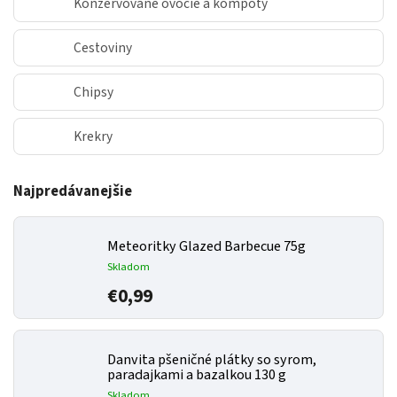
Konzervované ovocie a kompóty
Cestoviny
Chipsy
Krekry
Najpredávanejšie
Meteoritky Glazed Barbecue 75g
Skladom
€0,99
Danvita pšeničné plátky so syrom,
paradajkami a bazalkou 130 g
Skladom