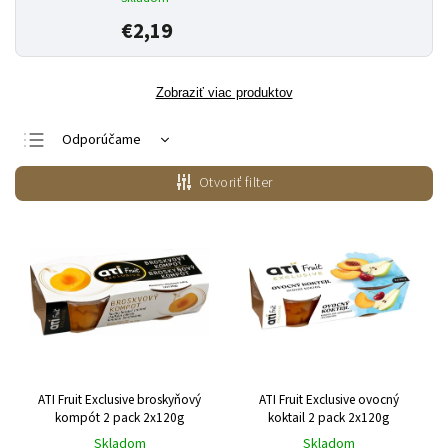
€2,19
Zobraziť viac produktov
Odporúčame
Najlacnejšie
Otvoriť filter
Najdrahšie
Najpredávanejšie
Abecedne
ATI Fruit Exclusive broskyňový
ATI Fruit Exclusive ovocný
kompót 2 pack 2x120g
koktail 2 pack 2x120g
Skladom
Skladom