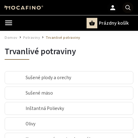
Prázdny košík
Hľadať
Domov
Potraviny
Trvanlivé potraviny
/
/
Trvanlivé potraviny
Sušené plody a orechy
Sušené mäso
Inštantná Polievky
Olivy