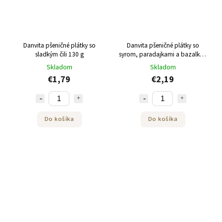
Danvita pšeničné plátky so
Danvita pšeničné plátky so
sladkým čili 130 g
syrom, paradajkami a bazalkou
130 g
Skladom
Skladom
€1,79
€2,19
Do košíka
Do košíka