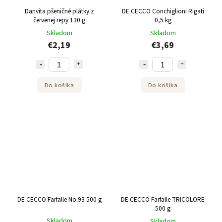
Danvita pšeničné plátky z
DE CECCO Conchiglioni Rigati
červenej repy 130 g
0,5 kg
Skladom
Skladom
€2,19
€3,69
Do košíka
Do košíka
DE CECCO Farfalle No.93 500 g
DE CECCO Farfalle TRICOLORE
500 g
Skladom
Skladom