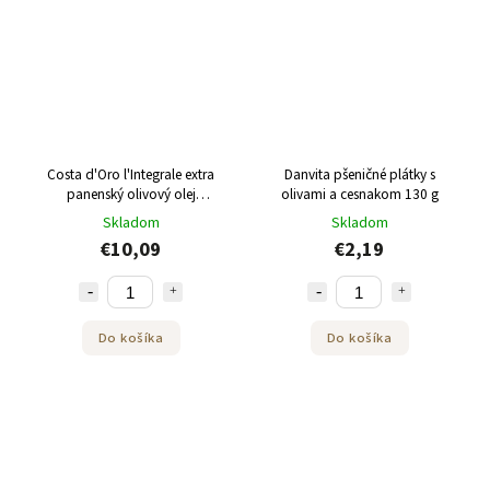
Costa d'Oro l'Integrale extra
Danvita pšeničné plátky s
panenský olivový olej
olivami a cesnakom 130 g
nefiltrovaný 500 ml
Skladom
Skladom
€10,09
€2,19
Do košíka
Do košíka