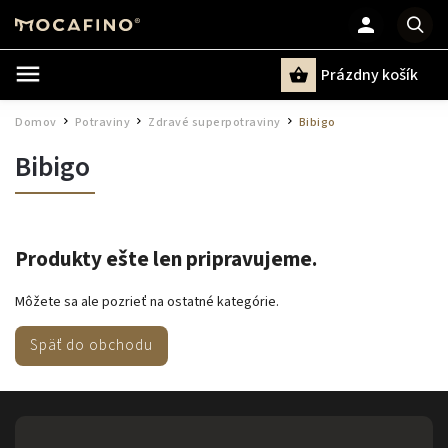
Prázdny košík
Hľadať
Domov
Potraviny
Zdravé superpotraviny
Bibigo
/
/
/
Bibigo
Produkty ešte len pripravujeme.
Môžete sa ale pozrieť na ostatné kategórie.
Späť do obchodu