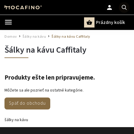
Prázdny košík
Hľadať
Domov
Šálky na kávu
Šálky na kávu Caffitaly
/
/
Šálky na kávu Caffitaly
Produkty ešte len pripravujeme.
Môžete sa ale pozrieť na ostatné kategórie.
Späť do obchodu
šálky na kávu