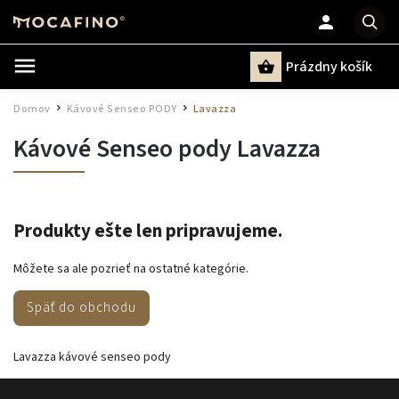
Prázdny košík
Hľadať
Domov
Kávové Senseo PODY
Lavazza
/
/
Kávové Senseo pody Lavazza
Produkty ešte len pripravujeme.
Môžete sa ale pozrieť na ostatné kategórie.
Späť do obchodu
Lavazza kávové senseo pody