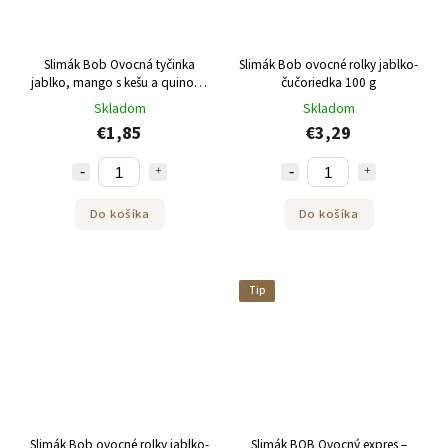
Slimák Bob Ovocná tyčinka
Slimák Bob ovocné rolky jablko-
jablko, mango s kešu a quinoou
čučoriedka 100 g
35 g
Skladom
Skladom
€1,85
€3,29
Do košíka
Do košíka
Tip
Slimák Bob ovocné rolky jablko-
Slimák BOB Ovocný expres –