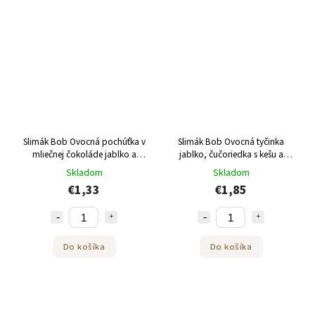
Slimák Bob Ovocná pochúťka v
Slimák Bob Ovocná tyčinka
mliečnej čokoláde jablko a
jablko, čučoriedka s kešu a
jahoda 30 g
quinoou 35 g
Skladom
Skladom
€1,33
€1,85
Do košíka
Do košíka