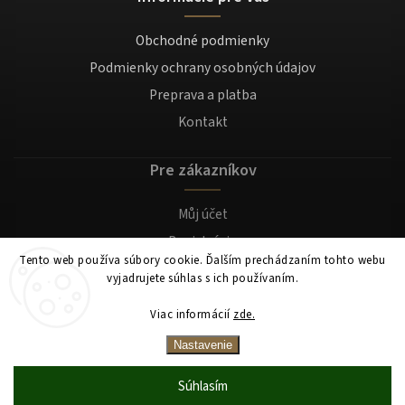
Obchodné podmienky
Podmienky ochrany osobných údajov
Preprava a platba
Kontakt
Pre zákazníkov
Můj účet
Registrácia
Tento web používa súbory cookie. Ďalším prechádzaním tohto webu
Prihlásenie
vyjadrujete súhlas s ich používaním.
Viac informácií
zde.
Copyright 2026
Mocafino.sk
. Všetky práva vyhradené.
Nastavenie
Súhlasím