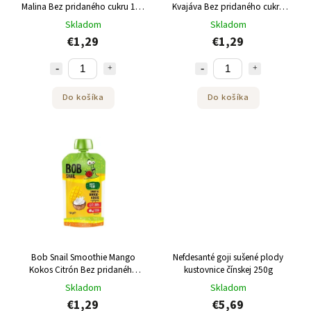
Malina Bez pridaného cukru 120
Kvajáva Bez pridaného cukru
g
120 g
Skladom
Skladom
€1,29
€1,29
Do košíka
Do košíka
Bob Snail Smoothie Mango
Nefdesanté goji sušené plody
Kokos Citrón Bez pridaného
kustovnice čínskej 250g
cukru 120 g
Skladom
Skladom
€1,29
€5,69