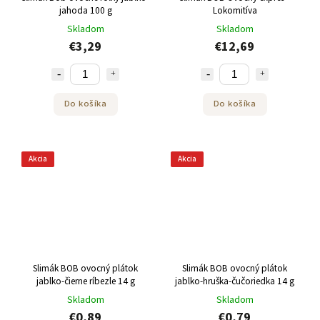
jahoda 100 g
Lokomitíva
Skladom
Skladom
€3,29
€12,69
Do košíka
Do košíka
Akcia
Akcia
Slimák BOB ovocný plátok
Slimák BOB ovocný plátok
jablko-čierne ríbezle 14 g
jablko-hruška-čučoriedka 14 g
Skladom
Skladom
€0,89
€0,79