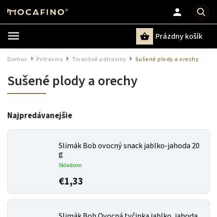
Prázdny košík
Hľadať
Domov
Potraviny
Trvanlivé potraviny
Sušené plody a orechy
/
/
/
Sušené plody a orechy
Najpredávanejšie
Slimák Bob ovocný snack jablko-jahoda 20
g
Skladom
€1,33
Slimák Bob Ovocná tyčinka jablko, jahoda