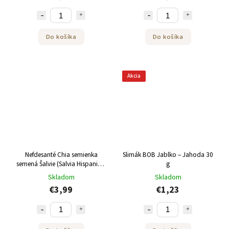
Do košíka
Do košíka
Akcia
Nefdesanté Chia semienka
Slimák BOB Jablko – Jahoda 30
semená Šalvie (Salvia Hispanica)
g
250 g
Skladom
Skladom
€3,99
€1,23