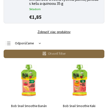
s kešu a quinoou 35 g
Skladom
€1,85
Zobraziť viac produktov
Odporúčame
Najlacnejšie
Otvoriť filter
Najdrahšie
Najpredávanejšie
Abecedne
Bob Snail Smoothie Banán
Bob Snail Smoothie Kaki