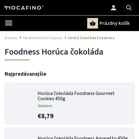
Prázdny košík
Hľadať
Domov
Nealkoholické nápoje
Horká čokoláda Foodness
/
/
Foodness Horúca čokoláda
Najpredávanejšie
Horúca čokoláda Foodness Gourmet
Cookies 450g
Skladom
€8,79
Horúca čokoláda Foodness Amaretto 450g