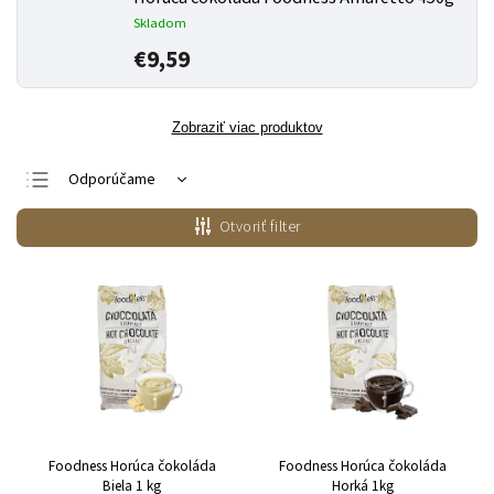
Skladom
€9,59
Zobraziť viac produktov
Odporúčame
Najlacnejšie
Otvoriť filter
Najdrahšie
Najpredávanejšie
Abecedne
Foodness Horúca čokoláda
Foodness Horúca čokoláda
Biela 1 kg
Horká 1kg