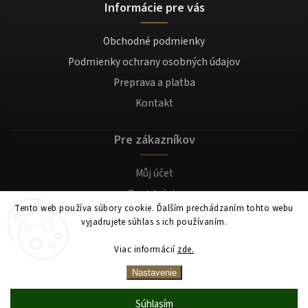
Informácie pre vás
Obchodné podmienky
Podmienky ochrany osobných údajov
Preprava a platba
Kontakt
Pre zákazníkov
Můj účet
Registrácia
Tento web používa súbory cookie. Ďalším prechádzaním tohto webu
Prihlásenie
vyjadrujete súhlas s ich používaním.
Viac informácií
zde.
Copyright 2026
Mocafino.sk
. Všetky práva vyhradené.
Nastavenie
Súhlasím