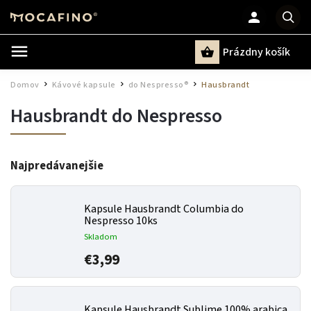
Prázdny košík
Hľadať
Domov
Kávové kapsule
do Nespresso®
Hausbrandt
/
/
/
Hausbrandt do Nespresso
Najpredávanejšie
Kapsule Hausbrandt Columbia do
Nespresso 10ks
Skladom
€3,99
Kapsule Hausbrandt Sublime 100% arabica