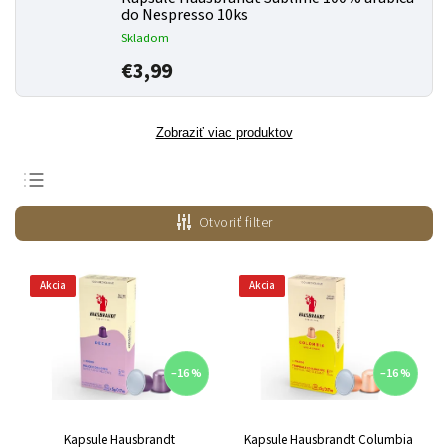
do Nespresso 10ks
Skladom
€3,99
Zobraziť viac produktov
Odporúčame
Otvoriť filter
Najlacnejšie
Najdrahšie
Akcia
Akcia
Najpredávanejšie
Abecedne
–16 %
–16 %
Kapsule Hausbrandt
Kapsule Hausbrandt Columbia