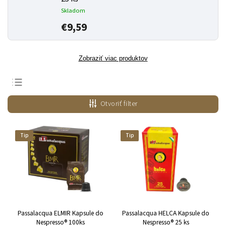
Skladom
€9,59
Zobraziť viac produktov
Odporúčame
Otvoriť filter
Najlacnejšie
Najdrahšie
Tip
Tip
Najpredávanejšie
Abecedne
Passalacqua ELMIR Kapsule do
Passalacqua HELCA Kapsule do
Nespresso® 100ks
Nespresso® 25 ks