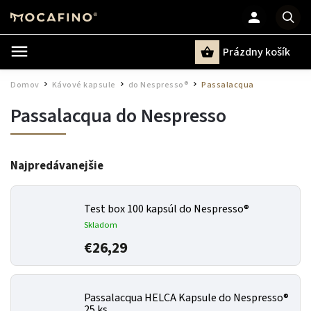
Prázdny košík
Hľadať
Domov
Kávové kapsule
do Nespresso®
Passalacqua
/
/
/
Passalacqua do Nespresso
Najpredávanejšie
Test box 100 kapsúl do Nespresso®
Skladom
€26,29
Passalacqua HELCA Kapsule do Nespresso®
25 ks