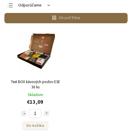
Odporúčame
Najlacnejšie
Otvoriť filter
Najdrahšie
Najpredávanejšie
Abecedne
Test BOX kávových podov ESE
30 ks
Skladom
€13,09
Do košíka