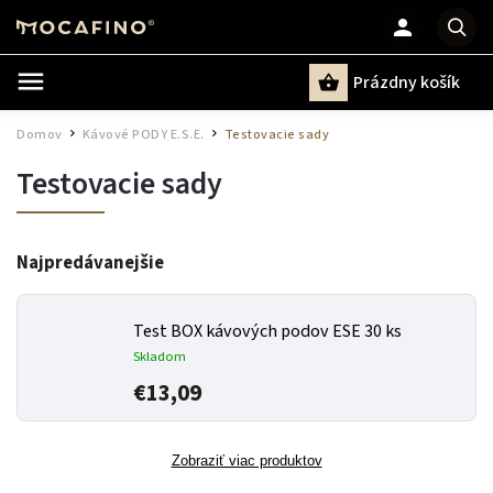
Prázdny košík
Hľadať
Domov
Kávové PODY E.S.E.
Testovacie sady
/
/
Testovacie sady
Najpredávanejšie
Test BOX kávových podov ESE 30 ks
Skladom
€13,09
Zobraziť viac produktov