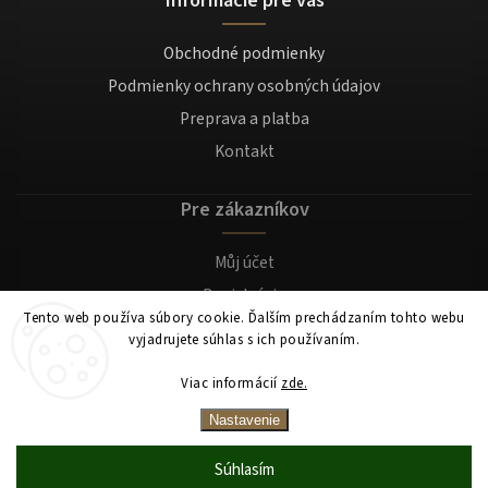
Obchodné podmienky
Podmienky ochrany osobných údajov
Preprava a platba
Kontakt
Pre zákazníkov
Můj účet
Registrácia
Tento web používa súbory cookie. Ďalším prechádzaním tohto webu
Prihlásenie
vyjadrujete súhlas s ich používaním.
Viac informácií
zde.
Copyright 2026
Mocafino.sk
. Všetky práva vyhradené.
Nastavenie
Súhlasím