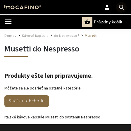
Prázdny košík
Hľadať
Domov
Kávové kapsule
do Nespresso®
Musetti
/
/
/
Musetti do Nespresso
Produkty ešte len pripravujeme.
Môžete sa ale pozrieť na ostatné kategórie.
Späť do obchodu
Italské kávové kapsule Musetti do systému Nespresso