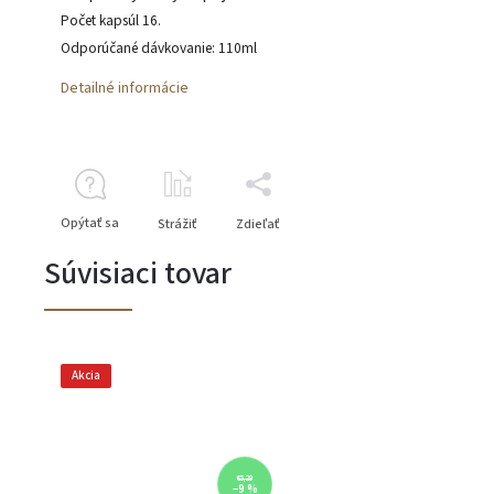
Počet kapsúl 16.
Odporúčané dávkovanie: 110ml
Detailné informácie
Opýtať sa
Strážiť
Zdieľať
Súvisiaci tovar
Akcia
€5,29
–9 %