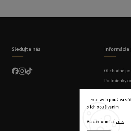
Sledujte nás
Informácie 
Obchodné po
Podmienky oc
Preprava a pl
Tento web používa súb
Kontakt
s ich používaním.
Viac informácií
zde.