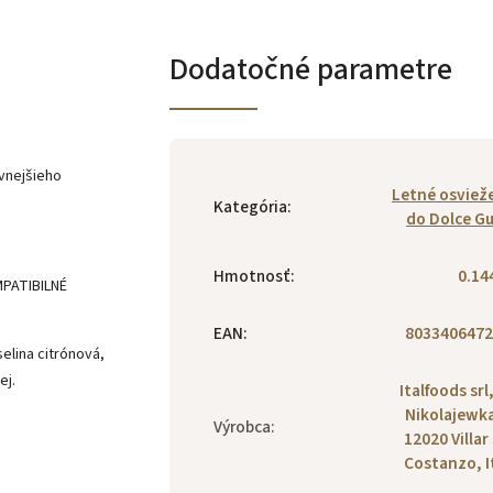
Dodatočné parametre
ávnejšieho
Letné osviež
Kategória
:
do Dolce G
Hmotnosť
:
0.14
MPATIBILNÉ
EAN
:
8033406472
selina citrónová,
ej.
Italfoods srl,
Nikolajewka
Výrobca
:
12020 Villar
Costanzo, I