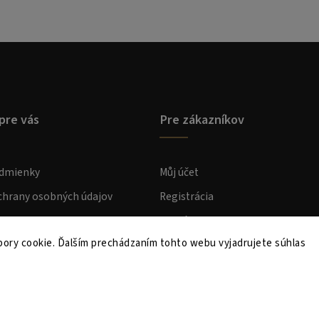
pre vás
Pre zákazníkov
dmienky
Můj účet
hrany osobných údajov
Registrácia
atba
Prihlásenie
ory cookie. Ďalším prechádzaním tohto webu vyjadrujete súhlas