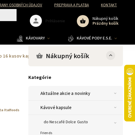
RANY OSOBNÝCH ÚDAJOV
PREPRAVA A PLATBA
KONTAKT
Nákupný košík
Prihlásenie
Prázdny košík
KÁVOVARY
KÁVOVÉ PODY E.S.E.
Nákupný košík
o 16 kusov kapsúl
Kategórie
Aktuálne akcie a novinky
Kávové kapsule
ta Italfoods
do Nescafé Dolce Gusto
Friends