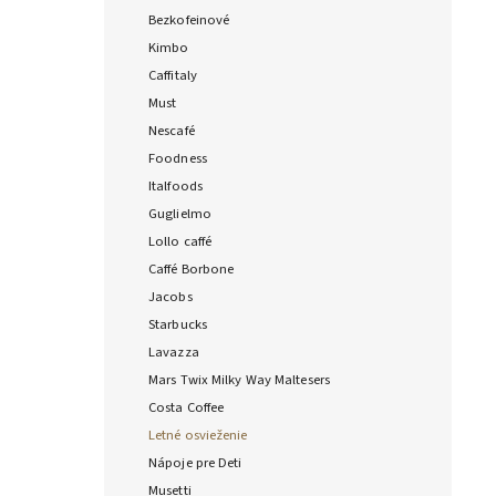
Bezkofeinové
Kimbo
Caffitaly
Must
Nescafé
Foodness
Italfoods
Guglielmo
Lollo caffé
Caffé Borbone
Jacobs
Starbucks
Lavazza
Mars Twix Milky Way Maltesers
Costa Coffee
Letné osvieženie
Nápoje pre Deti
Musetti