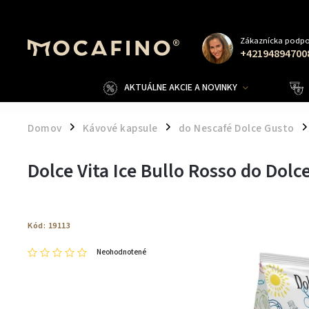
Zákaznícka podpo
+42194894700
AKTUÁLNE AKCIE A NOVINKY
Domov
Kávové kapsule
do Nescafé Dolce Gusto
/
/
/
Dolce Vita Ice Bullo Rosso do Dol
Kód:
19113
Neohodnotené