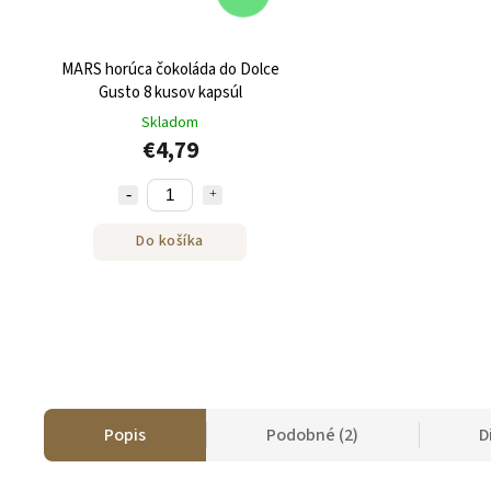
MARS horúca čokoláda do Dolce
Gusto 8 kusov kapsúl
Skladom
€4,79
Do košíka
Popis
Podobné (2)
D