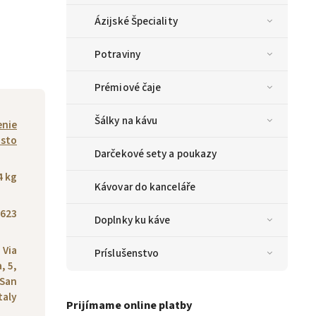
Ázijské Špeciality
Potraviny
Prémiové čaje
Šálky na kávu
enie
usto
Darčekové sety a poukazy
4 kg
Kávovar do kanceláře
623
Doplnky ku káve
 Via
Príslušenstvo
, 5,
 San
taly
Prijímame online platby