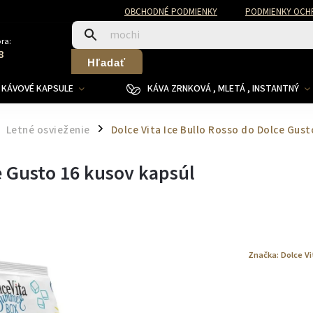
OBCHODNÉ PODMIENKY
PODMIENKY OCH
ra:
8
Hľadať
KÁVOVÉ KAPSULE
KÁVA ZRNKOVÁ , MLETÁ , INSTANTNÝ
Letné osvieženie
Dolce Vita Ice Bullo Rosso do Dolce Gust
/
ce Gusto 16 kusov kapsúl
Značka:
Dolce Vi