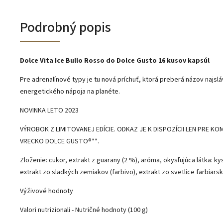
Podrobný popis
Dolce Vita Ice Bullo Rosso do Dolce Gusto 16 kusov kapsúl
Pre adrenalínové typy je tu nová príchuť, ktorá preberá názov najsl
energetického nápoja na planéte.
NOVINKA LETO 2023
VÝROBOK Z LIMITOVANEJ EDÍCIE. ODKAZ JE K DISPOZÍCII LEN PRE KO
VRECKO DOLCE GUSTO®**.
Zloženie: cukor, extrakt z guarany (2 %), aróma, okysľujúca látka: ky
extrakt zo sladkých zemiakov (farbivo), extrakt zo svetlice farbiarsk
Výživové hodnoty
Valori nutrizionali - Nutričné ​​hodnoty (100 g)