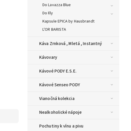
Do Lavazza Blue
Do Illy
Kapsule EPICA by Hausbrandt
L'OR BARISTA
Káva Zrnková , Mletá , Instantný
Kávovary
Kávové PODY E.S.E.
Kávové Senseo PODY
Vianočná kolekcia
Nealkoholické nápoje
Pochutiny k vínu a pivu