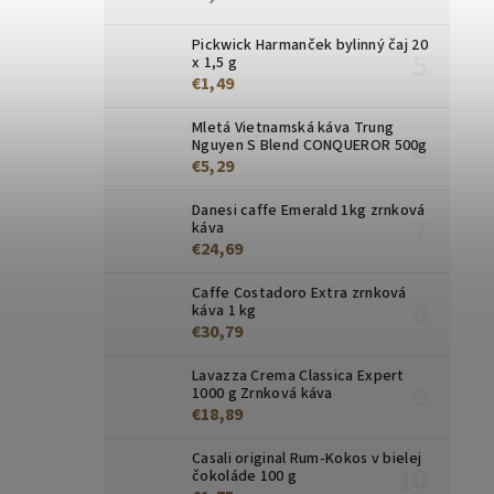
Pickwick Harmanček bylinný čaj 20
x 1,5 g
€1,49
Mletá Vietnamská káva Trung
Nguyen S Blend CONQUEROR 500g
€5,29
Danesi caffe Emerald 1kg zrnková
káva
€24,69
Caffe Costadoro Extra zrnková
káva 1 kg
€30,79
Lavazza Crema Classica Expert
1000 g Zrnková káva
€18,89
Casali original Rum-Kokos v bielej
čokoláde 100 g