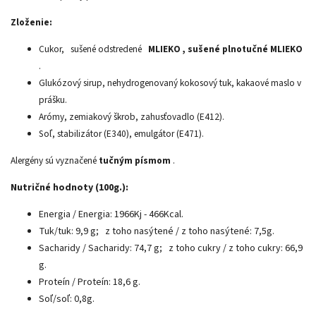
Zloženie:
Cukor,
sušené odstredené
MLIEKO , sušené plnotučné
MLIEKO
.
Glukózový sirup, nehydrogenovaný kokosový tuk, kakaové maslo v
prášku.
Arómy, zemiakový škrob, zahusťovadlo (E412).
Soľ, stabilizátor (E340), emulgátor (E471).
Alergény sú vyznačené
tučným písmom
.
Nutričné ​​hodnoty (100g.):
Energia / Energia: 1966Kj - 466Kcal.
Tuk/tuk: 9,9 g;
z toho nasýtené / z toho nasýtené: 7,5g.
Sacharidy / Sacharidy: 74,7 g;
z toho cukry / z toho cukry: 66,9
g.
Proteín / Proteín: 18,6 g.
Soľ/soľ: 0,8g.