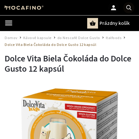
Prázdny košík
Hľadať
Domov
Kávové kapsule
do Nescafé Dolce Gusto
Italfoods
/
/
/
/
Dolce Vita Biela Čokoláda do Dolce Gusto 12 kapsúl
Dolce Vita Biela Čokoláda do Dolce
Gusto 12 kapsúl