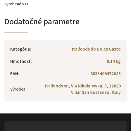
Vyrobené v EÚ.
Dodatočné parametre
Kategória
:
Italfoods do Dolce Gusto
Hmotnosť
:
0.14 kg
EAN
:
8033406472043
Italfoods srl, Via Nikolajewka, 5, 12020
Výrobca
:
Villar San Costanzo, Italy