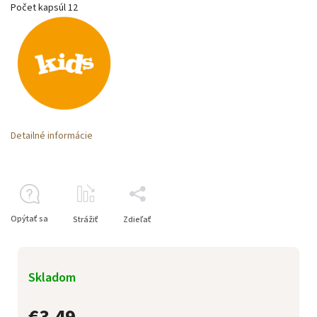
Počet kapsúl 12
Detailné informácie
Opýtať sa
Strážiť
Zdieľať
Skladom
€3,49