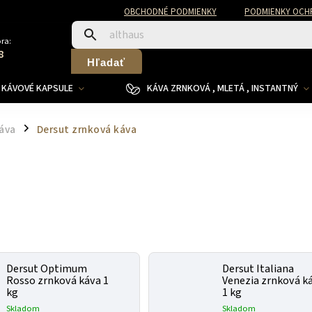
OBCHODNÉ PODMIENKY
PODMIENKY OCH
ra:
8
Hľadať
KÁVOVÉ KAPSULE
KÁVA ZRNKOVÁ , MLETÁ , INSTANTNÝ
áva
Dersut zrnková káva
/
Dersut Optimum
Dersut Italiana
Rosso zrnková káva 1
Venezia zrnková k
kg
1 kg
Skladom
Skladom