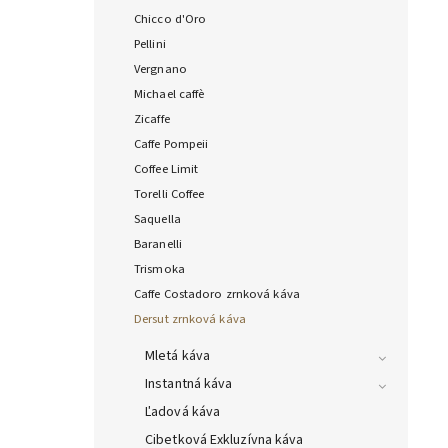
Chicco d'Oro
Pellini
Vergnano
Michael caffè
Zicaffe
Caffe Pompeii
Coffee Limit
Torelli Coffee
Saquella
Baranelli
Trismoka
Caffe Costadoro zrnková káva
Dersut zrnková káva
Mletá káva
Instantná káva
Ľadová káva
Cibetková Exkluzívna káva