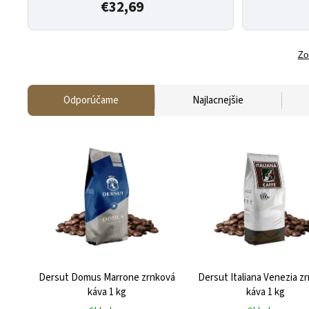
€32,69
Zo
Odporúčame
Najlacnejšie
Dersut Domus Marrone zrnková
Dersut Italiana Venezia z
káva 1 kg
káva 1 kg