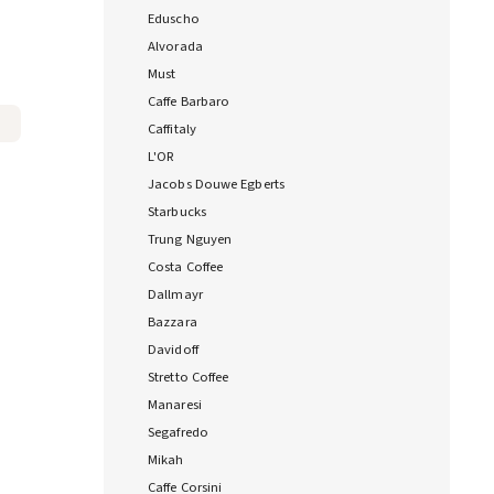
Eduscho
Alvorada
Must
Caffe Barbaro
Caffitaly
L'OR
Jacobs Douwe Egberts
Starbucks
Trung Nguyen
Costa Coffee
Dallmayr
Bazzara
Davidoff
Stretto Coffee
Manaresi
Segafredo
Mikah
Caffe Corsini