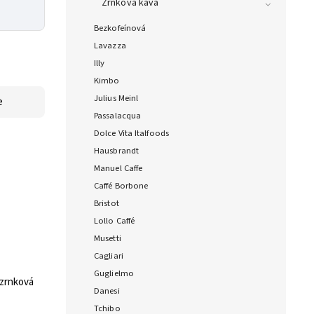
Zrnková káva
Bezkofeínová
Lavazza
Illy
Kimbo
Julius Meinl
e
Passalacqua
Dolce Vita Italfoods
Hausbrandt
Manuel Caffe
Caffé Borbone
Bristot
Lollo Caffé
Musetti
Cagliari
Guglielmo
zrnková
Danesi
Tchibo