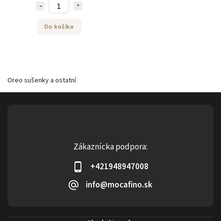
Do košíka
Oreo sušenky a ostatní
Zákaznícka podpora:
+421948947008
info@mocafino.sk