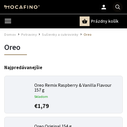
Prázdny košík
Hľadať
Domov
Potraviny
Sušienky a cukrovinky
Oreo
/
/
/
Oreo
Najpredávanejšie
Oreo Remix Raspberry & Vanilla Flavour
157 g
Skladom
€1,79
Oreo Original 154 g