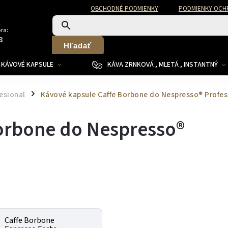
OBCHODNÉ PODMIENKY
PODMIENKY OCH
ra:
8
Hľadať
KÁVOVÉ KAPSULE
KÁVA ZRNKOVÁ , MLETÁ , INSTANTNÝ
esional
Kávové kapsule Caffe Borbone do Nespresso® Profes
/
orbone do Nespresso®
Caffe Borbone