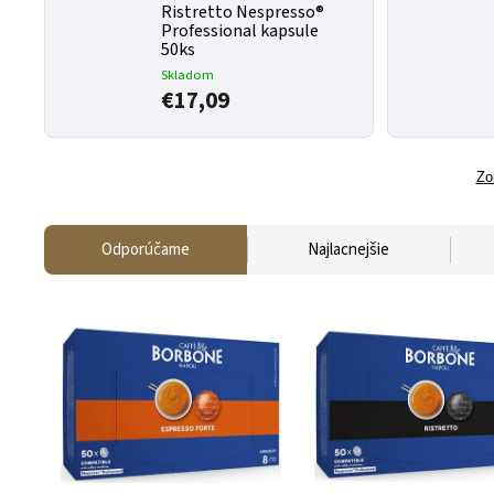
Ristretto Nespresso®
Professional kapsule
50ks
Skladom
€17,09
Zo
Odporúčame
Najlacnejšie