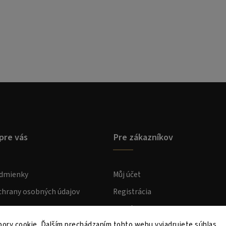
pre vás
Pre zákazníkov
dmienky
Můj účet
hrany osobných údajov
Registrácia
atba
Prihlásenie
ory cookie. Ďalším prechádzaním tohto webu vyjadrujete súhlas