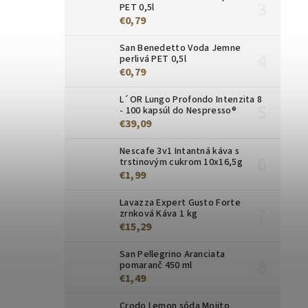
PET 0,5l
€0,79
San Benedetto Voda Jemne
perlivá PET 0,5l
€0,79
L´OR Lungo Profondo Intenzita 8
- 100 kapsúl do Nespresso®
€39,09
Nescafe 3v1 Intantná káva s
trstinovým cukrom 10x16,5g
€1,99
Lavazza Expert Gusto Forte
zrnková Káva 1 kg
€15,29
San Pellegrino Aranciata
pomaranč 450 ml
€1,49
Crodo Lemon sóda Mojito