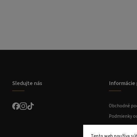
Sledujte nás
Informácie 
Obchodné po
Podmienky oc
Preprava a pl
Tento web používa súb
Kontakt