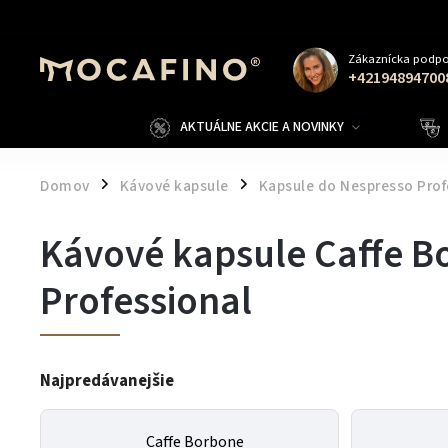
Zákaznícka podpo
+42194894700
AKTUÁLNE AKCIE A NOVINKY
Domov
Kávové kapsule
Kapsule do Nespresso Prof
/
/
Kávové kapsule Caffe B
Professional
Najpredávanejšie
Caffe Borbone