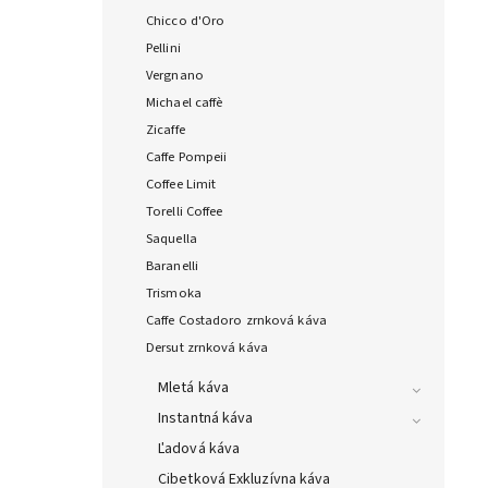
Chicco d'Oro
Pellini
Vergnano
Michael caffè
Zicaffe
Caffe Pompeii
Coffee Limit
Torelli Coffee
Saquella
Baranelli
Trismoka
Caffe Costadoro zrnková káva
Dersut zrnková káva
Mletá káva
Instantná káva
Ľadová káva
Cibetková Exkluzívna káva