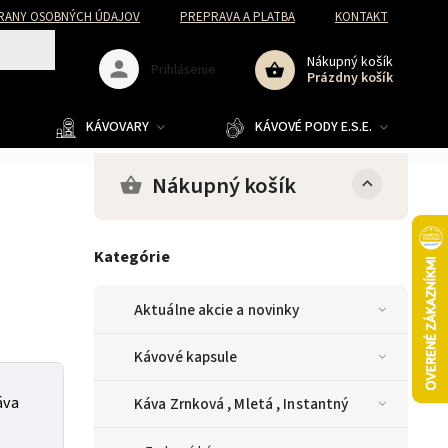
RANY OSOBNÝCH ÚDAJOV
PREPRAVA A PLATBA
KONTAKT
Nákupný košík
Prihlásenie
Prázdny košík
KÁVOVARY
KÁVOVÉ PODY E.S.E.
Nákupný košík
Kategórie
Aktuálne akcie a novinky
Kávové kapsule
áva
Káva Zrnková , Mletá , Instantný