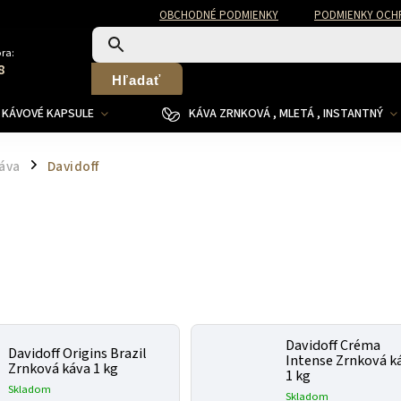
OBCHODNÉ PODMIENKY
PODMIENKY OCH
ra:
8
Hľadať
KÁVOVÉ KAPSULE
KÁVA ZRNKOVÁ , MLETÁ , INSTANTNÝ
áva
Davidoff
/
Davidoff Créma
Davidoff Origins Brazil
Intense Zrnková k
Zrnková káva 1 kg
1 kg
Skladom
Skladom