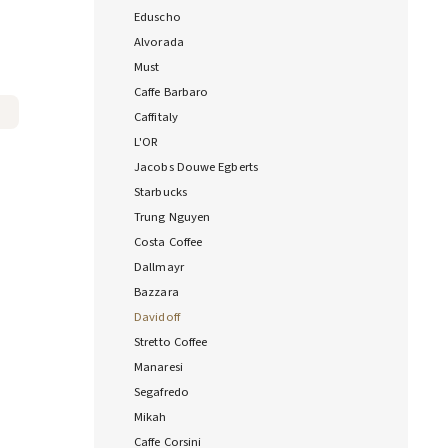
Eduscho
Alvorada
Must
Caffe Barbaro
Caffitaly
L'OR
Jacobs Douwe Egberts
Starbucks
Trung Nguyen
Costa Coffee
Dallmayr
Bazzara
Davidoff
Stretto Coffee
Manaresi
Segafredo
Mikah
Caffe Corsini