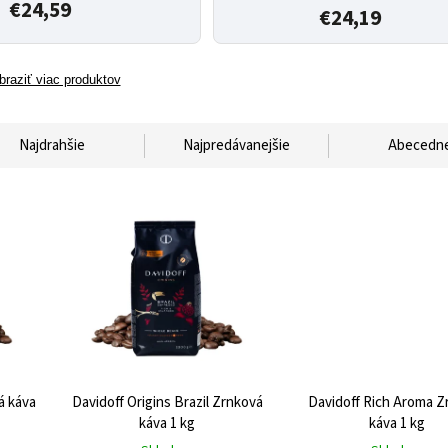
€24,59
€24,19
braziť viac produktov
Najdrahšie
Najpredávanejšie
Abecedn
á káva
Davidoff Origins Brazil Zrnková
Davidoff Rich Aroma Z
káva 1 kg
káva 1 kg