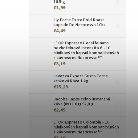
16.5 g
€1,99
Illy Forte Extra Bold Roast
kapsule Do Nespresso 10ks
€4,49
L´OR Espresso Decaffeinato
bezkofeínové Intenzita 6 - 10
hliníkových kapsúl kompatibilných
s kávovarmi Nespresso®*
€3,19
Lavazza Expert Gusto Forte
zrnková Káva 1 kg
€15,29
Jacobs Cappuccino instantná
káva (8x11.6g) 92,8 g
€2,49
L´OR Espresso Colombia - 10
hliníkových kapsúl kompatibilných
s kávovarmi Nespresso®*
€3,19