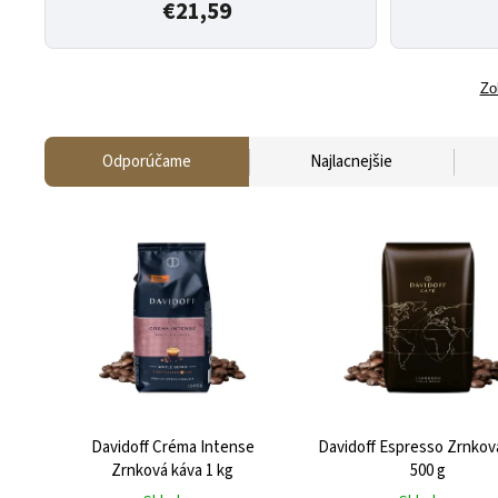
€21,59
Zo
Odporúčame
Najlacnejšie
Davidoff Créma Intense
Davidoff Espresso Zrnkov
Zrnková káva 1 kg
500 g