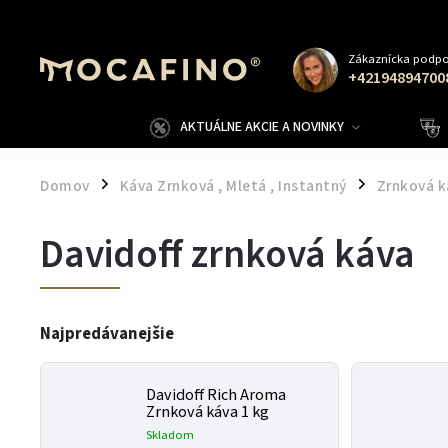
Zákaznícka podpo
+42194894700
AKTUÁLNE AKCIE A NOVINKY
Domov
Káva Zrnková , Mletá , Instantný
Zrnková k
/
/
Davidoff zrnková káva
Najpredávanejšie
Davidoff Rich Aroma
Zrnková káva 1 kg
Skladom