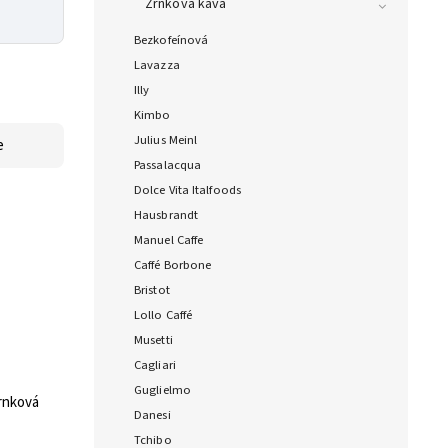
Zrnková káva
Bezkofeínová
Lavazza
Illy
Kimbo
Julius Meinl
e
Passalacqua
Dolce Vita Italfoods
Hausbrandt
Manuel Caffe
Caffé Borbone
Bristot
Lollo Caffé
Musetti
Cagliari
Guglielmo
rnková
Danesi
Tchibo