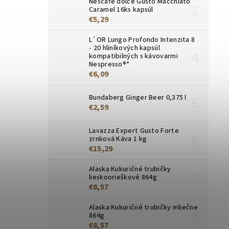
Nescafé dolce Gusto Macchiato
Caramel 16ks kapsúl
€5,29
L´OR Lungo Profondo Intenzita 8
- 20 hliníkových kapsúl
kompatibilných s kávovarmi
Nespresso®*
€6,09
Bundaberg Ginger Beer 0,375 l
€2,59
Lavazza Expert Gusto Forte
zrnková Káva 1 kg
€15,29
Alaska Kukuričné ​​trubičky
lieskoorieškové 864g
€8,57
Alaska Kukuričné trubičky mliečne
864g
€8,57