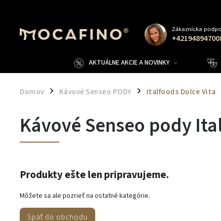
Zákaznícka podpo
+42194894700
AKTUÁLNE AKCIE A NOVINKY
Domov
Kávové Senseo PODY
Italfoods Dolce Vita
/
/
Kávové Senseo pody Ital
Produkty ešte len pripravujeme.
Môžete sa ale pozrieť na ostatné kategórie.
Späť do obchodu