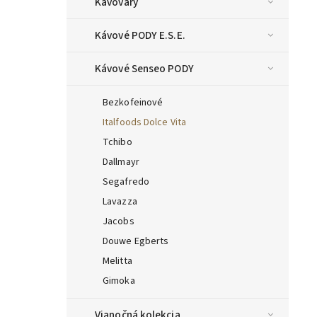
Kávovary
Kávové PODY E.S.E.
Kávové Senseo PODY
Bezkofeinové
Italfoods Dolce Vita
Tchibo
Dallmayr
Segafredo
Lavazza
Jacobs
Douwe Egberts
Melitta
Gimoka
Vianočná kolekcia