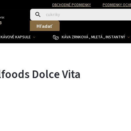
OBCHODNÉ PODMIENKY
PODMIENKY OCH
ra:
8
Hľadať
KÁVOVÉ KAPSULE
KÁVA ZRNKOVÁ , MLETÁ , INSTANTNÝ
foods Dolce Vita