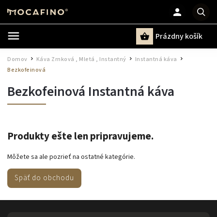
Prázdny košík
Hľadať
Domov
Káva Zrnková , Mletá , Instantný
Instantná káva
/
/
/
Bezkofeinová
Bezkofeinová Instantná káva
Produkty ešte len pripravujeme.
Môžete sa ale pozrieť na ostatné kategórie.
Späť do obchodu