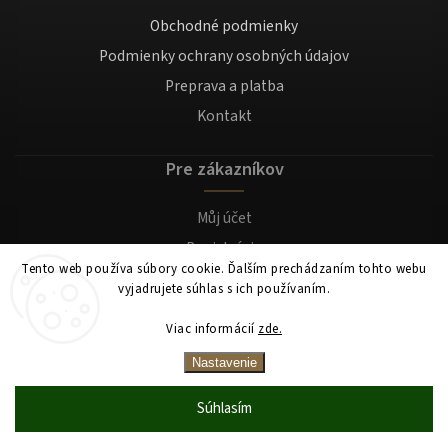
Obchodné podmienky
Podmienky ochrany osobných údajov
Preprava a platba
Kontakt
Pre zákazníkov
Můj účet
Registrácia
Tento web používa súbory cookie. Ďalším prechádzaním tohto webu
Prihlásenie
vyjadrujete súhlas s ich používaním.
Viac informácií
zde.
Copyright 2026
Mocafino.sk
. Všetky práva vyhradené.
Nastavenie
Súhlasím