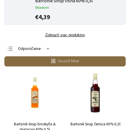
Bartonik Sirup višňa 60% 0,5l
Skladom
€4,39
Zobraziť viac produktov
Odporúčame
Najlacnejšie
Otvoriť filter
Najdrahšie
Najpredávanejšie
Abecedne
Bartonik Sirup broskyňa &
Bartonik Sirup černica 60% 0,5l
maracuja 60% 0,5l