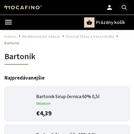
Prázdny košík
Hľadať
Domov
Nealkoholické nápoje
Ovocné šťavy a koncentráty
/
/
/
Bartonik
Bartonik
Najpredávanejšie
Bartonik Sirup černica 60% 0,5l
Skladom
€4,39