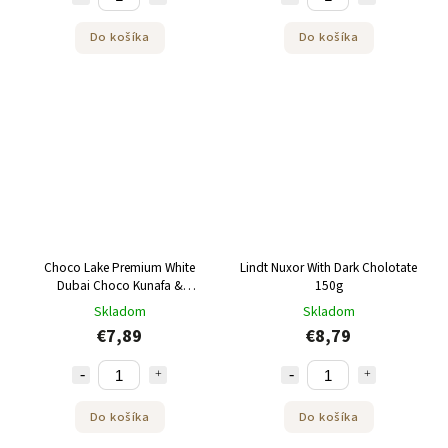
Do košíka
Do košíka
Choco Lake Premium White
Lindt Nuxor With Dark Cholotate
Dubai Choco Kunafa &
150g
Pistachio Dubajská biela
Skladom
Skladom
čokoláda plnená pistáciovým
€7,89
€8,79
krémom a kunafovou náplňou
190 g
Do košíka
Do košíka