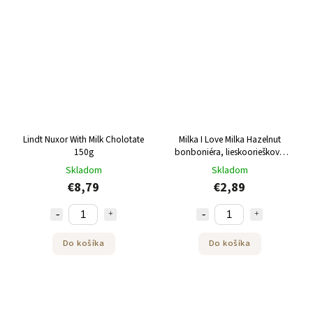
Lindt Nuxor With Milk Cholotate
Milka I Love Milka Hazelnut
150g
bonboniéra, lieskooriešková
náplň 110 g
Skladom
Skladom
€8,79
€2,89
Do košíka
Do košíka