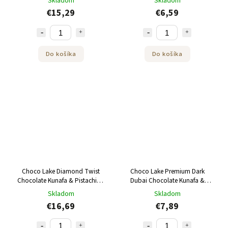
Skladom
Skladom
€15,29
€6,59
Do košíka
Do košíka
Choco Lake Diamond Twist
Choco Lake Premium Dark
Chocolate Kunafa & Pistachio -
Dubai Chocolate Kunafa &
mliečne čokoládové pralinky s
Pistachio 190g
Skladom
Skladom
náplňou 600g
€16,69
€7,89