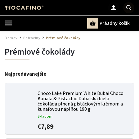
Prázdny košík
Hľadať
Domov
Potraviny
Prémiové čokolády
/
/
Prémiové čokolády
Najpredávanejšie
Choco Lake Premium White Dubai Choco
Kunafa & Pistachio Dubajská biela
čokoláda plnená pistáciovým krémom a
kunafovou náplňou 190 g
Skladom
€7,89