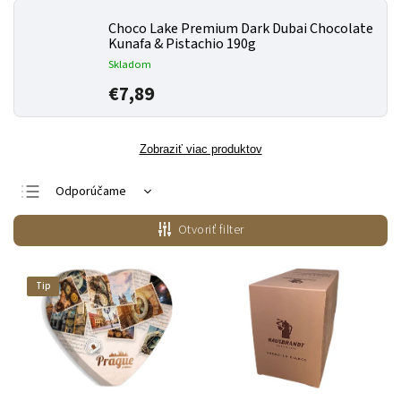
Choco Lake Premium Dark Dubai Chocolate
Kunafa & Pistachio 190g
Skladom
€7,89
Zobraziť viac produktov
Odporúčame
Najlacnejšie
Otvoriť filter
Najdrahšie
Najpredávanejšie
Tip
Abecedne