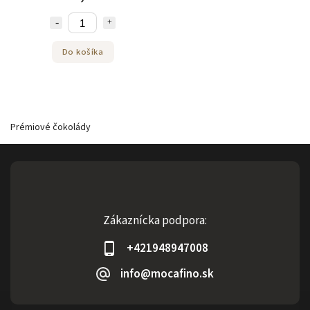
Do košíka
Prémiové čokolády
Zákaznícka podpora:
+421948947008
info@mocafino.sk