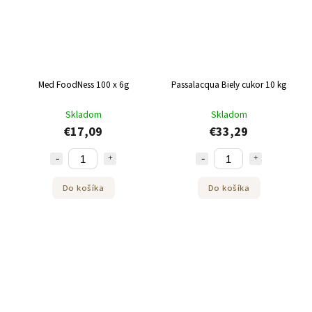
Med FoodNess 100 x 6g
Passalacqua Biely cukor 10 kg
Skladom
Skladom
€17,09
€33,29
Do košíka
Do košíka