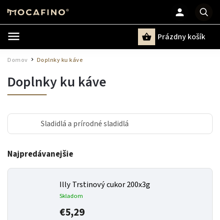
Prázdny košík
Hľadať
Domov
Doplnky ku káve
/
Doplnky ku káve
Sladidlá a prírodné sladidlá
Najpredávanejšie
Illy Trstinový cukor 200x3g
Skladom
€5,29