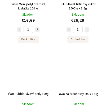
Julius Meinl polyflora med,
Julius Meinl Trstinový cukor
krabička 100 ks
1000ks x 3,6g
Skladom
Skladom
€16,69
€26,29
Do košíka
Do košíka
L'OR Bubble kávové perly 100g
Lavazza cukor biely 1000 x 4 g
Skladom
Skladom