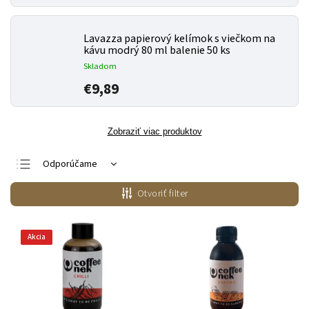
Lavazza papierový kelímok s viečkom na
kávu modrý 80 ml balenie 50 ks
Skladom
€9,89
Zobraziť viac produktov
Odporúčame
Najlacnejšie
Otvoriť filter
Najdrahšie
Najpredávanejšie
Akcia
Abecedne