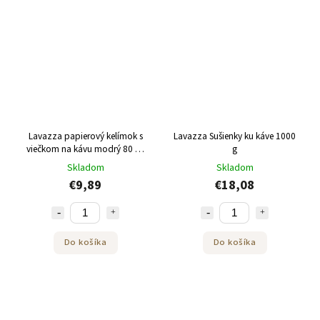
Lavazza papierový kelímok s
Lavazza Sušienky ku káve 1000
viečkom na kávu modrý 80 ml
g
balenie 50 ks
Skladom
Skladom
€9,89
€18,08
Do košíka
Do košíka