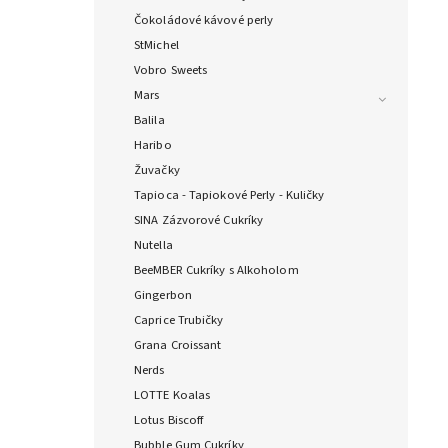
Čokoládové kávové perly
StMichel
Vobro Sweets
Mars
Balila
Haribo
Žuvačky
Tapioca - Tapiokové Perly - Kuličky
SINA Zázvorové Cukríky
Nutella
BeeMBER Cukríky s Alkoholom
Gingerbon
Caprice Trubičky
Grana Croissant
Nerds
LOTTE Koalas
Lotus Biscoff
Bubble Gum Cukríky