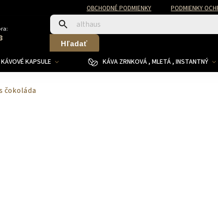
OBCHODNÉ PODMIENKY
PODMIENKY OCH
ra:
8
Hľadať
KÁVOVÉ KAPSULE
KÁVA ZRNKOVÁ , MLETÁ , INSTANTNÝ
s čokoláda