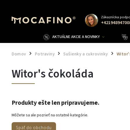
Zákaznícka podpo
+42194894700
AKTUÁLNE AKCIE A NOVINKY
Domov
Potraviny
Sušienky a cukrovinky
Witor'
/
/
/
Witor's čokoláda
Produkty ešte len pripravujeme.
Môžete sa ale pozrieť na ostatné kategórie.
Späť do obchodu