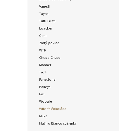
Vanelli
Tayas
Tutti Frutti
Loacker
Gimi
Zlatý poklad
WTF
Chupa Chups
Manner
Trolli
Panettone
Baileys
Fizi
Woogie
Witor's čokoláda
Milka
Mulino Bianco sušienky