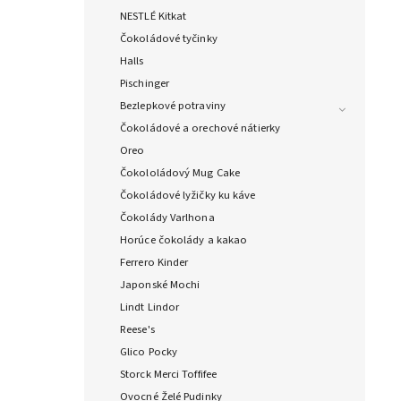
NESTLÉ Kitkat
Čokoládové tyčinky
Halls
Pischinger
Bezlepkové potraviny
Čokoládové a orechové nátierky
Oreo
Čokololádový Mug Cake
Čokoládové lyžičky ku káve
Čokolády Varlhona
Horúce čokolády a kakao
Ferrero Kinder
Japonské Mochi
Lindt Lindor
Reese's
Glico Pocky
Storck Merci Toffifee
Ovocné Želé Pudinky