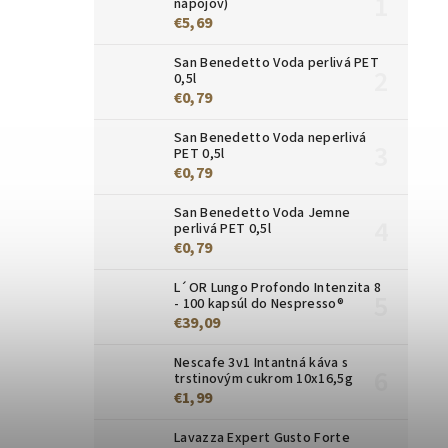
nápojov)
€5,69
San Benedetto Voda perlivá PET
0,5l
€0,79
San Benedetto Voda neperlivá
PET 0,5l
€0,79
San Benedetto Voda Jemne
perlivá PET 0,5l
€0,79
L´OR Lungo Profondo Intenzita 8
- 100 kapsúl do Nespresso®
€39,09
Nescafe 3v1 Intantná káva s
trstinovým cukrom 10x16,5g
€1,99
Lavazza Expert Gusto Forte