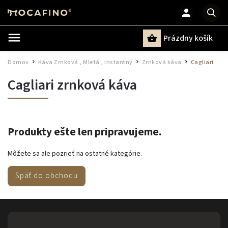
Prázdny košík
Hľadať
Domov
Káva Zrnková , Mletá , Instantný
Zrnková káva
Cagliari
/
/
/
Cagliari zrnková káva
Produkty ešte len pripravujeme.
Môžete sa ale pozrieť na ostatné kategórie.
Späť do obchodu