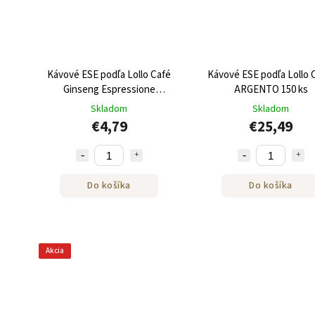
Kávové ESE podľa Lollo Café
Kávové ESE podľa Lollo 
Ginseng Espressione
ARGENTO 150 ks
ženšenové espresso 18ks
Skladom
Skladom
€4,79
€25,49
Do košíka
Do košíka
Akcia