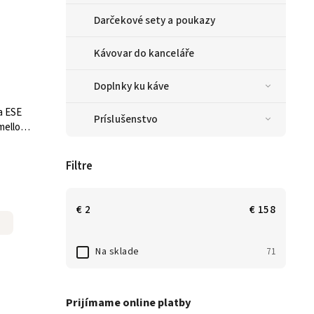
Darčekové sety a poukazy
Kávovar do kanceláře
Doplnky ku káve
a ESE
Príslušenstvo
mellow
Podov
Filtre
€
2
€
158
Na sklade
71
Prijímame online platby