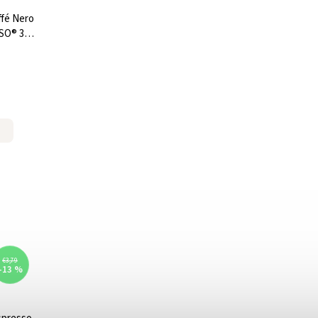
ffé Nero
SO® 30
€3,79
–13 %