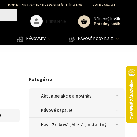
PODMIENKY OCHRANY OSOBNÝCH ÚDAJOV
PREPRAVA A PLATBA
Nákupný košík
Prihlásenie
Prázdny košík
KÁVOVARY
KÁVOVÉ PODY E.S.E.
Kategórie
Aktuálne akcie a novinky
Kávové kapsule
e
Káva Zrnková , Mletá , Instantný