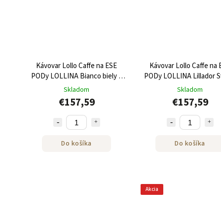
Kávovar Lollo Caffe na ESE
Kávovar Lollo Caffe na
PODy LOLLINA Bianco biely +
PODy LOLLINA Lillador S
40 ESE Podov
fialový + 40 ESE Podo
Skladom
Skladom
€157,59
€157,59
Do košíka
Do košíka
Akcia