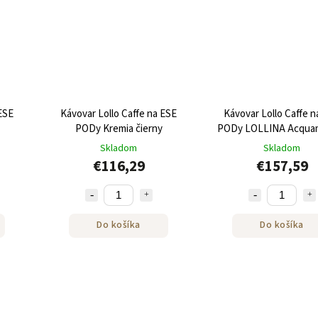
 ESE
Kávovar Lollo Caffe na ESE
Kávovar Lollo Caffe n
PODy Kremia čierny
PODy LOLLINA Acqua
tyrkysový + 40 ESE 
Skladom
Skladom
€116,29
€157,59
Do košíka
Do košíka