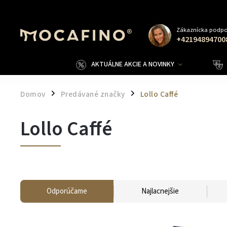
Zákaznícka podpo
+42194894700
AKTUÁLNE AKCIE A NOVINKY
Domov
Predávané značky
Lollo Caffé
/
/
Lollo Caffé
Odporúčame
Najlacnejšie