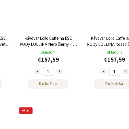
 ESE
Kávovar Lollo Caffe na ESE
Kávovar Lollo Caffe n
vetlo
PODy LOLLINA Nero čierny + 40
PODy LOLLINA Rosso 
v
ESE Podov
+ 40 ESE Podov
Skladom
Skladom
€157,59
€157,59
Do košíka
Do košíka
Akcia