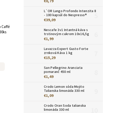
€0,79
L´OR Lungo Profondo Intenzita 8
- 100 kapsúl do Nespresso®
€39,09
o Caffé
Nescafe 3v1 Intantná káva s
30ks
trstinovým cukrom 10x16,5g
€1,99
Lavazza Expert Gusto Forte
zrnková Káva 1 kg
€15,29
San Pellegrino Aranciata
pomaranč 450 ml
€1,49
Crodo Lemon sóda Mojito
Talianska limonáda 330 ml
€1,09
Crodo Oran Soda talianska
limonáda 330 ml