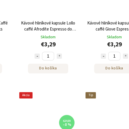
Caffé
Kávové hliníkové kapsule Lollo
Kávové hliníkové kapsul
ks
caffé Afrodite Espresso do
caffé Giove Espre
NESPRESSO® 10 ks
bezkofeínové do NES
Skladom
Skladom
10 ks
€3,29
€3,29
Do košíka
Do košíka
Akcia
Tip
€24,99
–8 %