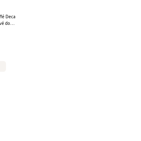
ffé Deca
vé do
sov