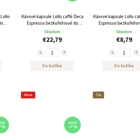
Lollo
Kávové kapsule Lollo caffé Deca
Kávové kapsule Lollo ca
do
Espresso bezkofeínové do
Espresso bezkofeíno
NESPRESSO® 100 kusov
NESPRESSO® 30 ku
Skladom
Skladom
€22,79
€8,79
Do košíka
Do košíka
Akcia
Tip
5,99
€23,29
8 %
–7 %