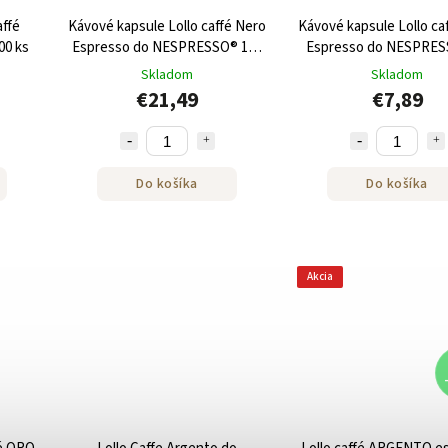
affé
Kávové kapsule Lollo caffé Nero
Kávové kapsule Lollo ca
00 ks
Espresso do NESPRESSO® 100
Espresso do NESPRES
kusov
kusov
Skladom
Skladom
€21,49
€7,89
Do košíka
Do košíka
Akcia