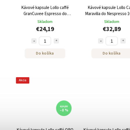
Kávové kapsule Lollo caffé
Kávové kapsule Lollo C
GranCuvee Espresso do
Maravilia do Nespresso 1
NESPRESSO® 100 kusov
Skladom
Skladom
€24,19
€32,89
Do košíka
Do košíka
Akcia
€24,99
–8 %