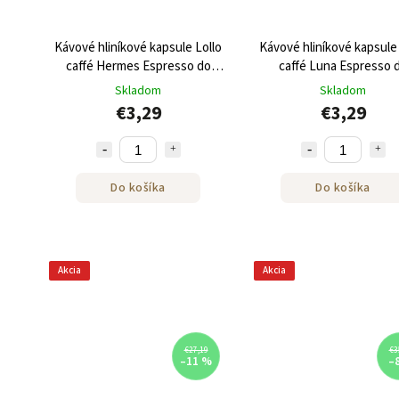
Kávové hliníkové kapsule Lollo
Kávové hliníkové kapsule 
caffé Hermes Espresso do
caffé Luna Espresso 
NESPRESSO® 10 ks
NESPRESSO® 10 ks
Skladom
Skladom
€3,29
€3,29
Do košíka
Do košíka
Akcia
Akcia
€27,19
€3
–11 %
–