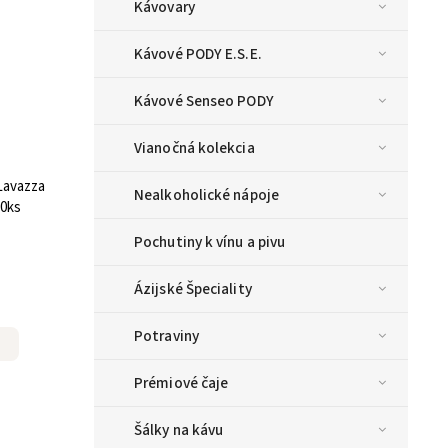
Kávovary
Kávové PODY E.S.E.
Kávové Senseo PODY
Vianočná kolekcia
Lavazza
Nealkoholické nápoje
30ks
Pochutiny k vínu a pivu
Ázijské Špeciality
Potraviny
Prémiové čaje
Šálky na kávu