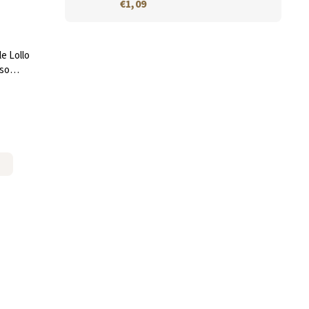
€1,09
e Lollo
sso
PRESSO®