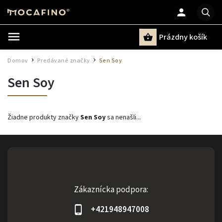
Prázdny košík
Hľadať
Domov
Predávané značky
Sen Soy
/
/
Sen Soy
Žiadne produkty značky
Sen Soy
sa nenašli...
Zákaznícka podpora:
+421948947008