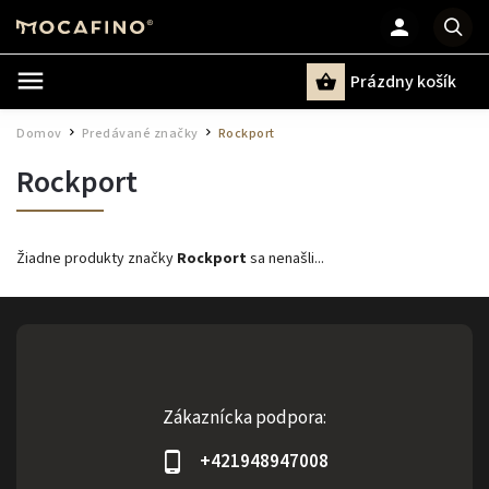
Prázdny košík
Hľadať
Domov
Predávané značky
Rockport
/
/
Rockport
Žiadne produkty značky
Rockport
sa nenašli...
Zákaznícka podpora:
+421948947008