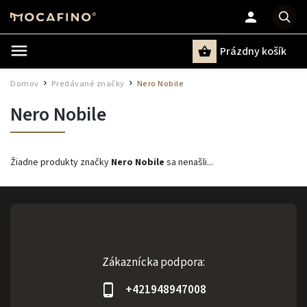
Prázdny košík
Hľadať
Domov
Predávané značky
Nero Nobile
/
/
Nero Nobile
Žiadne produkty značky
Nero Nobile
sa nenašli...
Zákaznícka podpora:
+421948947008