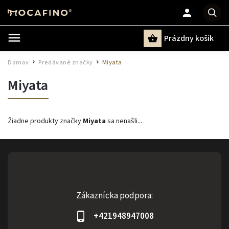
Prázdny košík
Hľadať
Domov
Predávané značky
Miyata
/
/
Miyata
Žiadne produkty značky
Miyata
sa nenašli...
Zákaznícka podpora:
+421948947008