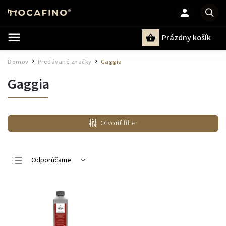
Prázdny košík
Hľadať
Domov
Predávané značky
Gaggia
/
/
Gaggia
Otvoriť filter
Odporúčame
Najlacnejšie
Najdrahšie
Najpredávanejšie
Abecedne