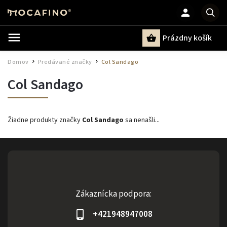
Prázdny košík
Hľadať
Domov
Predávané značky
Col Sandago
/
/
Col Sandago
Žiadne produkty značky
Col Sandago
sa nenašli...
Zákaznícka podpora:
+421948947008