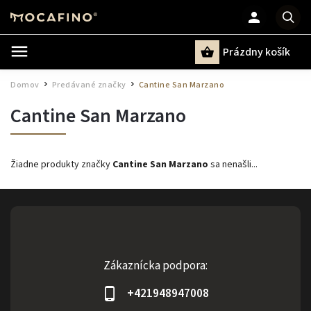
Prázdny košík
Hľadať
Domov
Predávané značky
Cantine San Marzano
/
/
Cantine San Marzano
Žiadne produkty značky
Cantine San Marzano
sa nenašli...
Zákaznícka podpora:
+421948947008