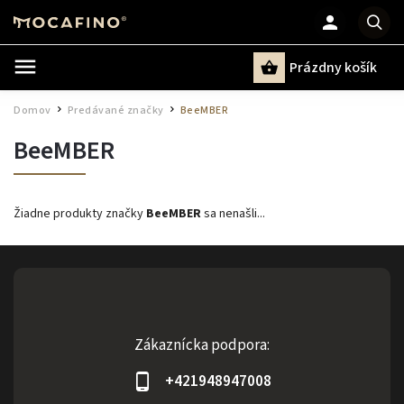
Prázdny košík
Hľadať
Domov
Predávané značky
BeeMBER
/
/
BeeMBER
Žiadne produkty značky
BeeMBER
sa nenašli...
Zákaznícka podpora:
+421948947008