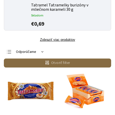
Tatramel Tatramelky burizóny v
mliečnom karameli 30 g
Skladom
€0,69
Zobraziť viac produktov
Odporúčame
Najlacnejšie
Otvoriť filter
Najdrahšie
Najpredávanejšie
Abecedne