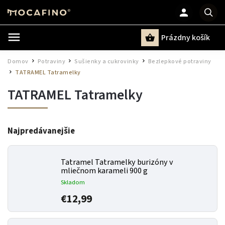
Prázdny košík
Hľadať
Domov
Potraviny
Sušienky a cukrovinky
Bezlepkové potraviny
/
/
/
TATRAMEL Tatramelky
/
TATRAMEL Tatramelky
Najpredávanejšie
Tatramel Tatramelky burizóny v
mliečnom karameli 900 g
Skladom
€12,99