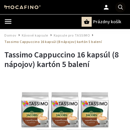
Prázdny košík
Hľadať
Domov
Kávové kapsule
Kapsule pro TASSIMO
/
/
/
Tassimo Cappuccino 16 kapsúl (8 nápojov) kartón 5 balení
Tassimo Cappuccino 16 kapsúl (8
nápojov) kartón 5 balení