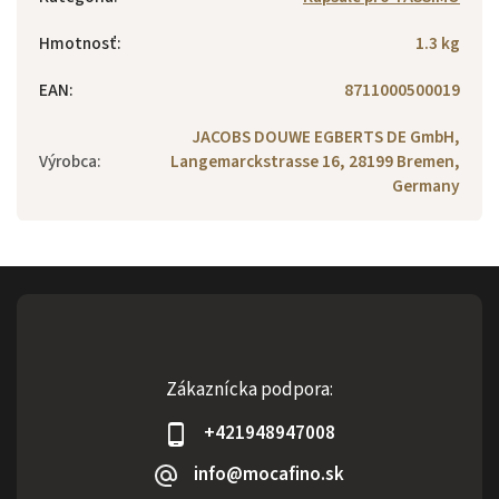
Hmotnosť
:
1.3 kg
EAN
:
8711000500019
JACOBS DOUWE EGBERTS DE GmbH,
Výrobca
:
Langemarckstrasse 16, 28199 Bremen,
Germany
Zákaznícka podpora:
+421948947008
info@mocafino.sk