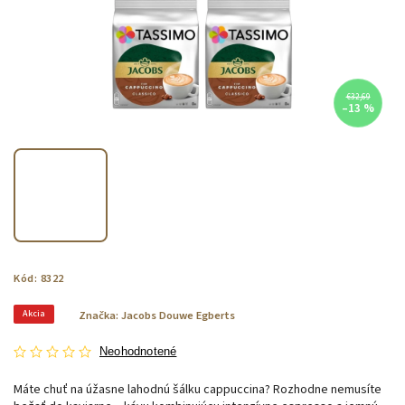
€32,69
–13 %
Kód:
8322
Akcia
Značka:
Jacobs Douwe Egberts
Neohodnotené
Máte chuť na úžasne lahodnú šálku cappuccina? Rozhodne nemusíte