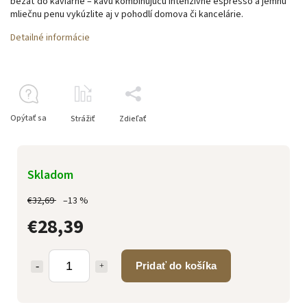
bežať do kaviarne – kávu kombinujúcu intenzívne espresso a jemnú
mliečnu penu vykúzlite aj v pohodlí domova či kancelárie.
Detailné informácie
Opýtať sa
Strážiť
Zdieľať
Skladom
€32,69
–13 %
€28,39
Pridať do košíka