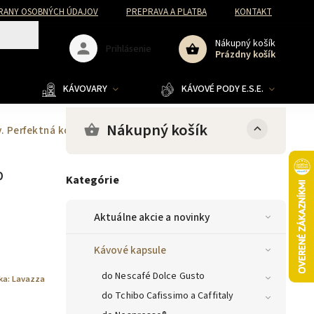
RANY OSOBNÝCH ÚDAJOV
PREPRAVA A PLATBA
KONTAKT
Nákupný košík
Prihlásenie
Prázdny košík
KÁVOVARY
KÁVOVÉ PODY E.S.E.
Nákupný košík
v.
Perfektná kombinácia sladkosti a jemnosti
%
Kategórie
Aktuálne akcie a novinky
Kávové kapsule
do Nescafé Dolce Gusto
ka:
Lavazza
do Tchibo Cafissimo a Caffitaly