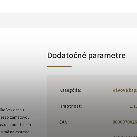
Dodatočné parametre
Kategória
:
Kávové kap
Hmotnosť
:
1.1
rúkoľvek dennú
zmes so zamatovou
EAN
:
8000070026
osťou zomletia zŕn
najmä na espresso