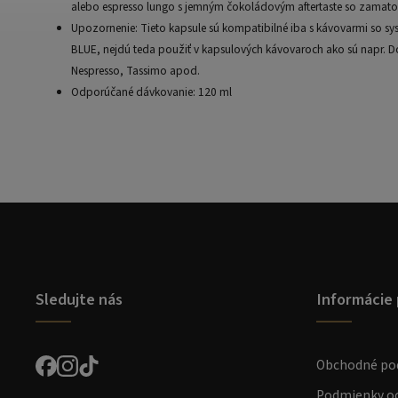
alebo espresso lungo s jemným čokoládovým aftertaste so zamat
Upozornenie: Tieto kapsule sú kompatibilné iba s kávovarmi so 
BLUE, nejdú teda použiť v kapsulových kávovaroch ako sú napr. D
Nespresso, Tassimo apod.
Odporúčané dávkovanie: 120 ml
Sledujte nás
Informácie 
Obchodné po
Podmienky oc