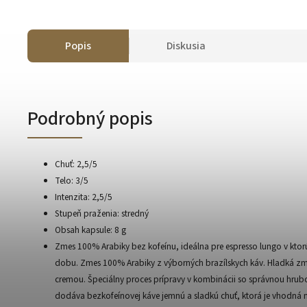
Popis
Diskusia
Podrobný popis
Chuť: 2,5/5
Telo: 3/5
Intenzita: 2,5/5
Stupeň praženia: stredný
Obsah kapsule: 8 g
Zmes 100% Arabiky bez kofeínu, ideálna pre espresso lungo v kto
dobu. Zmes 100% Arabiky z výborných brazílskych káv. Hladká 
cremou. Špeciálny proces prípravy v kombinácii so správnou hrub
dodáva bezkofeínovej káve jemnú a sladkú chuť, ktorá je vhodná 