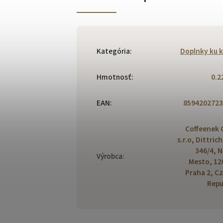
Kategória
:
Doplnky ku 
Hmotnosť
:
0.2
EAN
:
8594202723
Coffeenek 
s.r.o, Dittric
346/4, 
Výrobca
:
Mesto, 12
Praha 2, C
Repu