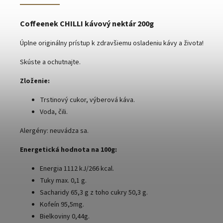
Coffeenek CHILLI kávový nektár 200g
Úplne originálny prístup k zdravšiemu osladeniu kávy a života!
Skúste a ochutnajte.
Zloženie:
Trstinový cukor, výberová káva.
Voda, čili.
Alergény: neuvádza sa.
Energetická hodnota na 100g:
Energia 1112 kJ/266 kcal.
Tuky max. 0,1 g.
Sacharidy 65,3 g z toho cukry 50,3 g.
Kofeín 95,5mg.
Bielkoviny 0,44g.