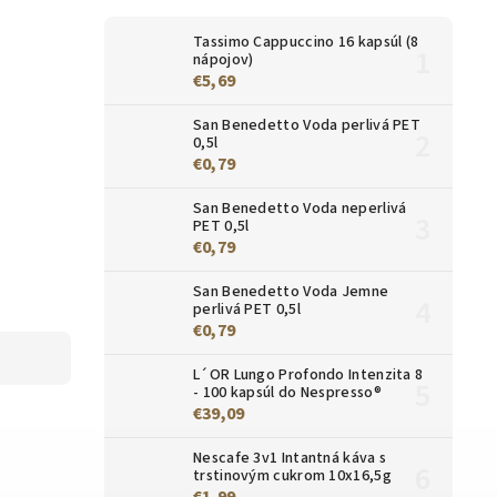
Tassimo Cappuccino 16 kapsúl (8
nápojov)
€5,69
San Benedetto Voda perlivá PET
0,5l
€0,79
San Benedetto Voda neperlivá
PET 0,5l
€0,79
San Benedetto Voda Jemne
perlivá PET 0,5l
€0,79
L´OR Lungo Profondo Intenzita 8
- 100 kapsúl do Nespresso®
€39,09
Nescafe 3v1 Intantná káva s
trstinovým cukrom 10x16,5g
€1,99