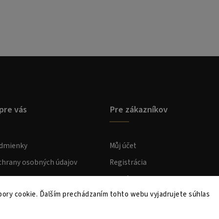
pre vás
Pre zákazníkov
dmienky
Můj účet
hrany osobných údajov
Registrácia
atba
Prihlásenie
ory cookie. Ďalším prechádzaním tohto webu vyjadrujete súhlas