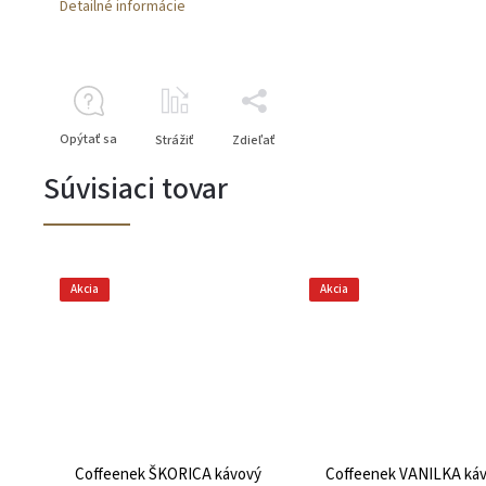
Detailné informácie
Opýtať sa
Strážiť
Zdieľať
Súvisiaci tovar
Akcia
Akcia
Coffeenek ŠKORICA kávový
Coffeenek VANILKA ká