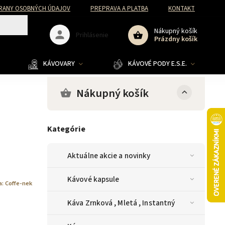
RANY OSOBNÝCH ÚDAJOV
PREPRAVA A PLATBA
KONTAKT
Nákupný košík
Prihlásenie
Prázdny košík
KÁVOVARY
KÁVOVÉ PODY E.S.E.
Nákupný košík
Kategórie
Aktuálne akcie a novinky
Kávové kapsule
a:
Coffe-nek
Káva Zrnková , Mletá , Instantný