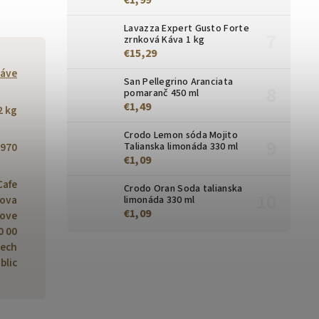
Lavazza Expert Gusto Forte
zrnková Káva 1 kg
€15,29
káve
San Pellegrino Aranciata
pomaranč 450 ml
€1,49
2 kg
Crodo Lemon sóda Mojito
970
Talianska limonáda 330 ml
€1,09
Cafe
Crodo Oran Soda talianska
hova
limonáda 330 ml
€1,09
Nove
0 00
zech
blic