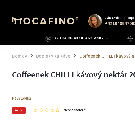
Zákaznícka podpo
+42194894700
AKTUÁLNE AKCIE A NOVINKY
Domov
Doplnky ku káve
Coffeenek CHILLI kávový n
/
/
Coffeenek CHILLI kávový nektár 2
Kód:
16682
Neohodnotené
Akcia