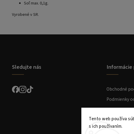
Soľ max. 0,1g.
Vyrobené v SR.
Sledujte nás
Informácie 
Obchodné po
Podmienky oc
Preprava a pl
Tento web používa súb
Kontakt
s ich používaním.