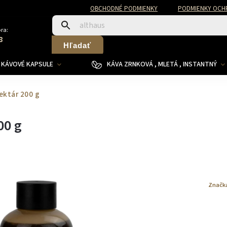
OBCHODNÉ PODMIENKY
PODMIENKY OCH
ra:
8
Hľadať
KÁVOVÉ KAPSULE
KÁVA ZRNKOVÁ , MLETÁ , INSTANTNÝ
ektár 200 g
00 g
Značk