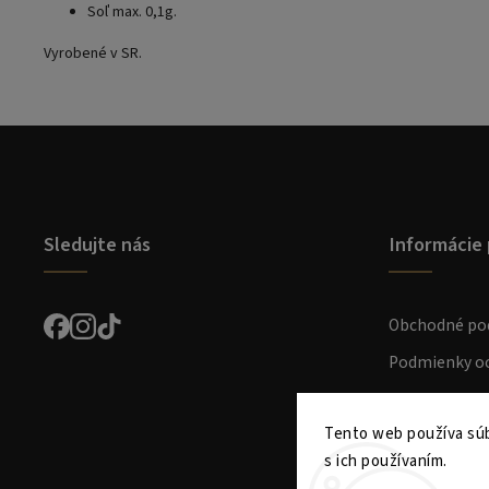
Soľ max. 0,1g.
Vyrobené v SR.
Sledujte nás
Informácie 
Obchodné po
Podmienky oc
Preprava a pl
Tento web používa súb
Kontakt
s ich používaním.