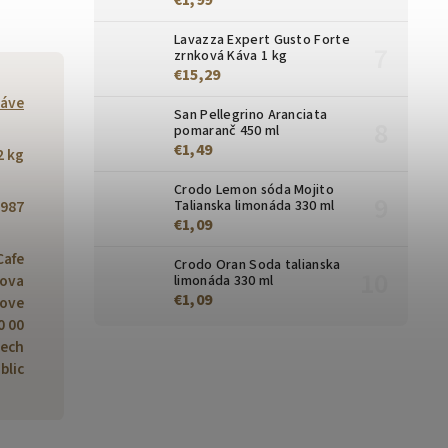
Lavazza Expert Gusto Forte
zrnková Káva 1 kg
€15,29
káve
San Pellegrino Aranciata
pomaranč 450 ml
€1,49
2 kg
Crodo Lemon sóda Mojito
987
Talianska limonáda 330 ml
€1,09
Cafe
Crodo Oran Soda talianska
hova
limonáda 330 ml
€1,09
Nove
0 00
zech
blic