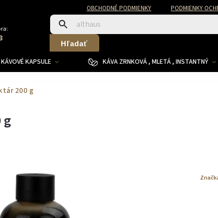
OBCHODNÉ PODMIENKY
PODMIENKY OCH
ra:
8
Hľadať
KÁVOVÉ KAPSULE
KÁVA ZRNKOVÁ , MLETÁ , INSTANTNÝ
ktár 200 g
 g
Značk