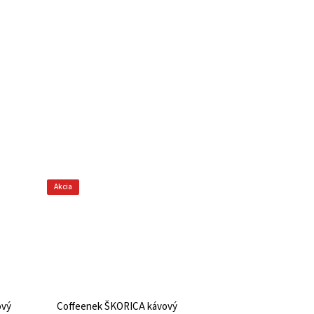
Akcia
ový
Coffeenek ŠKORICA kávový