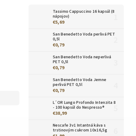
Tassimo Cappuccino 16 kapsúl (8
nápojov)
€5,69
San Benedetto Voda perlivá PET
0,5l
€0,79
San Benedetto Voda neperlivá
PET 0,5l
€0,79
San Benedetto Voda Jemne
perlivá PET 0,5l
€0,79
L´OR Lungo Profondo Intenzita 8
- 100 kapsúl do Nespresso®
€38,99
Nescafe 3v1 Intantná káva s
trstinovým cukrom 10x16,5g
€1,99