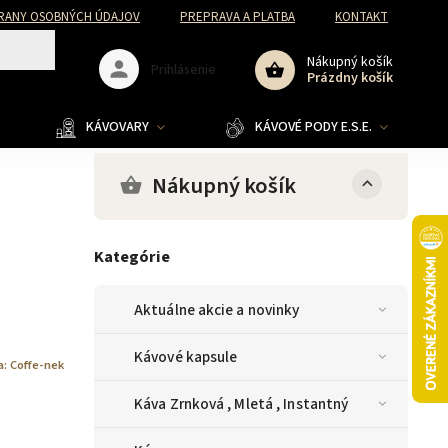
RANY OSOBNÝCH ÚDAJOV
PREPRAVA A PLATBA
KONTAKT
Nákupný košík
Prihlásenie
Prázdny košík
KÁVOVARY
KÁVOVÉ PODY E.S.E.
Nákupný košík
Kategórie
Aktuálne akcie a novinky
Kávové kapsule
a:
Coffe-nek
Káva Zrnková , Mletá , Instantný