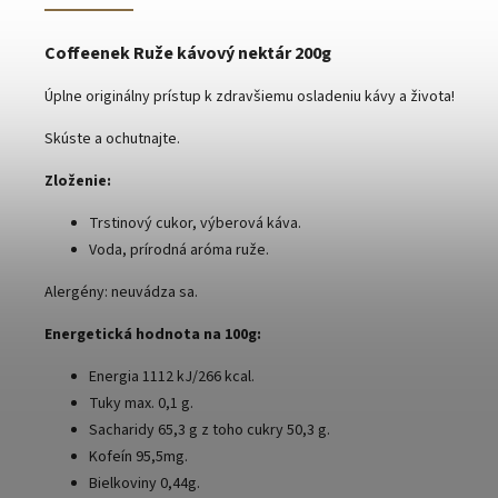
Coffeenek Ruže kávový nektár 200g
Úplne originálny prístup k zdravšiemu osladeniu kávy a života!
Skúste a ochutnajte.
Zloženie:
Trstinový cukor, výberová káva.
Voda, prírodná aróma ruže.
Alergény: neuvádza sa.
Energetická hodnota na 100g:
Energia 1112 kJ/266 kcal.
Tuky max. 0,1 g.
Sacharidy 65,3 g z toho cukry 50,3 g.
Kofeín 95,5mg.
Bielkoviny 0,44g.