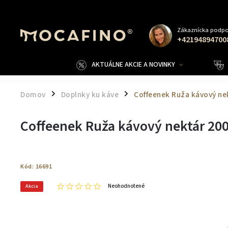
Zákaznícka podpo
+42194894700
AKTUÁLNE AKCIE A NOVINKY
Domov
Doplnky ku káve
Coffeenek Ruža kávový ne
/
/
Coffeenek Ruža kávový nektár 200
Kód:
16691
Neohodnotené
Akcia