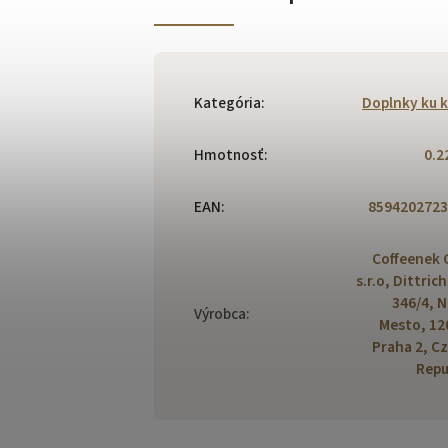
Kategória
:
Doplnky ku 
Hmotnosť
:
0.2
EAN
:
8594202723
Coffeenek 
s.r.o, Dittric
346/4, 
Výrobca
:
Mesto, 12
Praha 2, C
Repu