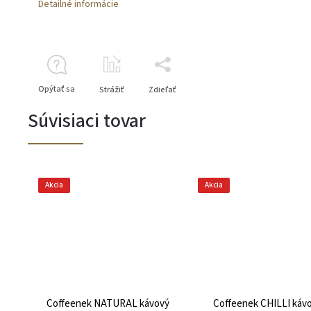
Detailné informácie
Opýtať sa
Strážiť
Zdieľať
Súvisiaci tovar
Akcia
Akcia
Coffeenek NATURAL kávový
Coffeenek CHILLI káv