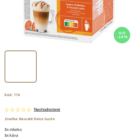
€6,19
–14 %
Kód:
774
Neohodnotené
Značka:
Nescafé Dolce Gusto
8x mlieko
8x káva