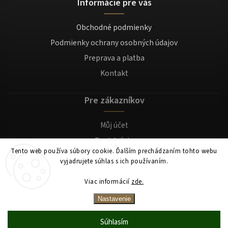
Informácie pre vás
Obchodné podmienky
Podmienky ochrany osobných údajov
Preprava a platba
Kontakt
Pre zákazníkov
Můj účet
Registrácia
Tento web používa súbory cookie. Ďalším prechádzaním tohto webu
Prihlásenie
vyjadrujete súhlas s ich používaním.
Viac informácií
zde.
Copyright 2026
Mocafino.sk
. Všetky práva vyhradené.
Nastavenie
Súhlasím