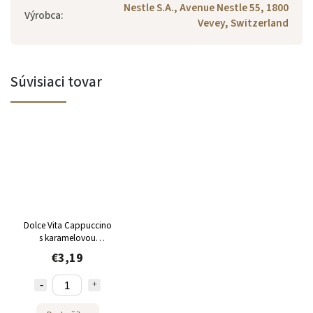
Nestle S.A., Avenue Nestle 55, 1800
Výrobca
:
Vevey, Switzerland
Súvisiaci tovar
Dolce Vita Cappuccino
s karamelovou
príchuťou do Dolce
€3,19
Gusto 12 kapsúl