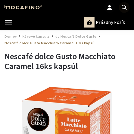
Prázdny košík
Hľadať
Domov
Kávové kapsule
do Nescafé Dolce Gusto
/
/
/
Nescafé dolce Gusto Macchiato Caramel 16ks kapsúl
Nescafé dolce Gusto Macchiato
Caramel 16ks kapsúl