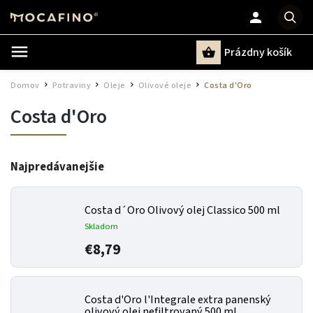
Prázdny košík
Hľadať
Domov
Potraviny
Oleje
Olivové oleje
Costa d'Oro
/
/
/
/
Costa d'Oro
Najpredávanejšie
Costa d´Oro Olivový olej Classico 500 ml
Skladom
€8,79
Costa d'Oro l'Integrale extra panenský
olivový olej nefiltrovaný 500 ml