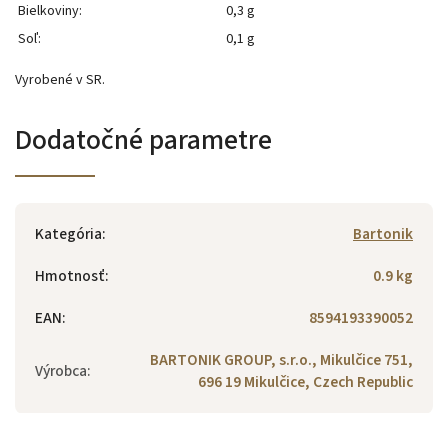
Bielkoviny:
0,3 g
Soľ:
0,1 g
Vyrobené v SR.
Dodatočné parametre
Kategória
:
Bartonik
Hmotnosť
:
0.9 kg
EAN
:
8594193390052
BARTONIK GROUP, s.r.o., Mikulčice 751,
Výrobca
:
696 19 Mikulčice, Czech Republic