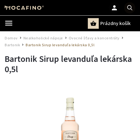
Prázdny košík
Hľadať
Domov
Nealkoholické nápoje
Ovocné šťavy a koncentráty
/
/
/
Bartonik
Bartonik Sirup levanduľa lekárska 0,5l
/
Bartonik Sirup levanduľa lekárska
0,5l