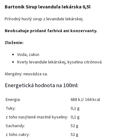
Bartonik Sirup levanduľa lekárska 0,5l
Prírodný hustý sirup z levandule lekárskej.
Neobsahuje pridané farbivá ani konzervanty.
Zloženie:
Voda, cukor.
Kvety levandule lekárskej, kyselina citrónová.
Alergény: neuvádza sa.
Energetická hodnota na 100ml:
Energia:
688 kJ/ 164 kcal
Tuky:
0,1 g
z toho nasýtené mastné kyseliny:
0,1 g
Sacharidy:
52 g
z toho cukry:
52 g