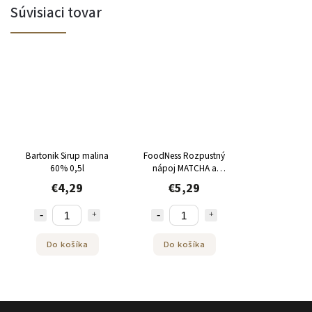
Súvisiaci tovar
Bartonik Sirup malina
FoodNess Rozpustný
60% 0,5l
nápoj MATCHA a
Ženšen 10ks
€4,29
€5,29
Do košíka
Do košíka