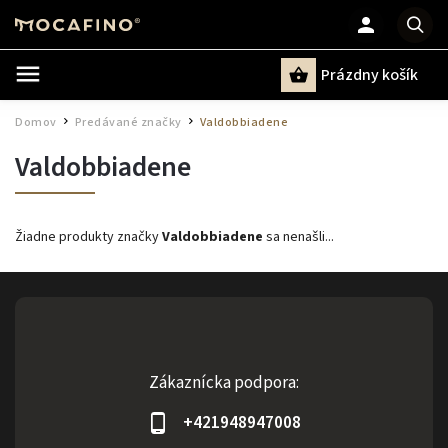
Prázdny košík
Hľadať
Domov
Predávané značky
Valdobbiadene
/
/
Valdobbiadene
Žiadne produkty značky
Valdobbiadene
sa nenašli...
Zákaznícka podpora:
+421948947008